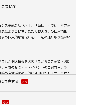
いについて
ションズ株式会社（以下、「当社」）では、本フォ
意思によりご提供いただくお客さまの個人情報
さまの個人的な情報）を、下記の通り取り扱いい
きました個人情報をお客さまからのご要望・お問
び、今後のセミナー・イベントのご案内や、製
供等の営業活動の目的に利用いたします。ご本人
外に利用いたしません。
に同意する
ている会員情報などの個人情報とCookie（クッ
ェブアクセス履歴を取得する場合があります。取得
、メールに設定したリンク先ページ、および当社