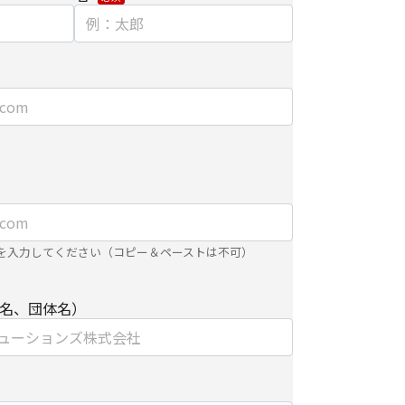
合は、ご提供頂いた個人情報の全ての項目につい
は紙面/電子媒体による搬送もしくは手渡しにて提
範囲で利用するにあたり、当社のグループ会社お
り直接ご連絡させていただく場合があります。
り個人情報を外部へ預託する場合は、適切な機密
先を監督します。
関して】
を入力してください（コピー＆ペーストは不可）
だけない場合は、当社からのお問い合わせ対応/各
名、団体名）
届けできなくなる場合がございます。
/削除に関して】
個人情報の開示/訂正/削除などを希望される場合
わせ先】にご連絡ください。また、お手続きの詳