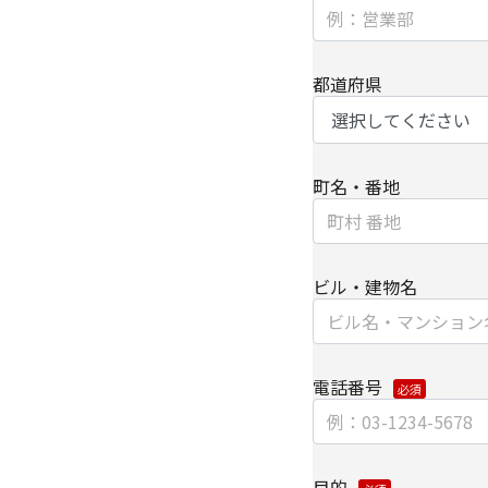
細については、以下を
・
個人のお客さまのお
都道府県
【安全対策に関して】
このページは通信途上
SSL（Secure Soc
町名・番地
ずるセキュリティ技術
【個人情報保護管理者
ビル・建物名
キヤノンITソリューシ
企画本部 営業・マーケ
【お問い合わせ先】
電話番号
キヤノンITソリューシ
企画本部 営業・マーケ
目的