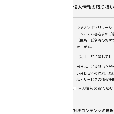
個人情報の取り扱
キヤノンITソリュー
ームにてお客さまのご
（住所、氏名等のお客
たします。
【利用目的に関して】
当社は、ご提供いただ
い合わせへの対応、及
品・サービスの情報提
の同意なく利用目的以
個人情報の取り扱い
また、当社が既に保有し
キー）を紐づけて、ウ
可能なアクセス履歴は
対象コンテンツの選択