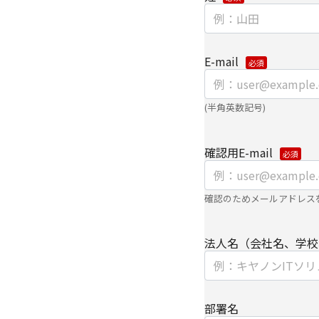
個人情報を提供する場
て、電子的な伝送また
供いたします。
E-mail
なお、上記利用目的の
よびパートナー企業よ
(半角英数記号)
【委託先に関して】
確認用E-mail
当社は、委託業務によ
保持契約を締結し委託
【情報提供の任意性に
確認のためメールアドレス
個人情報をご提供いた
法人名（会社名、学校
種情報/サービスをお
【個人情報の開示/訂正
ご提供いただきました
部署名
は、下記の【お問い合