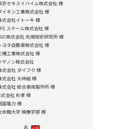
が運営・開設するウェブページ内に限られます。
東京セキスイハイム株式会社 様
分析、および、これに基づく販売促進活動のため
ダイキン工業株式会社 様
株式会社イトーキ 様
、お客さまアクセス情報の取り扱いについて。
FE スチール株式会社 様
GC株式会社 先端技術研究所 様
e）とウェブビーコンの使用によるアクセス情報の収
トヨタ自動車株式会社 様
三機工業株式会社 様
】
キヤノン株式会社
ました個人情報を安全に管理し、以下の場合を除
式会社 ダイフク 様
第三者に開示・提供しません。
式会社 大林組 様
株式会社 総合車両製作所 様
式会社 杉孝 様
するために、適切な機密保持契約を締結した業務
四国電力 様
立命館大学 映像学部 様
内で利用するために、当社のグループ会社および
する場合
名