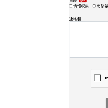
TEL 03-6701-3440
情報収集
商談
​個人情報の取扱全般
連絡欄
ノンITソリューショ
ください。
・
個人情報の取り扱い