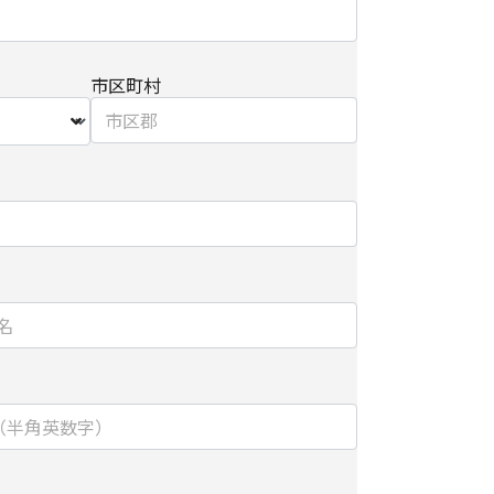
ご参照ください。
手続き方法
市区町村
における第三者の不正なアクセスに備えて、
kets Layer）による個人情報の暗号化またはこれに準
を施し、安全性の確保に努めます。
】
ョンズ株式会社
ティング推進部 部長
ョンズ株式会社
ティング推進部