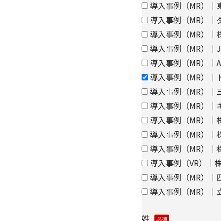
と当社のグループ会社
導入事例（MR）｜
アクセス履歴は、市場
導入事例（MR）｜
に利用します。
導入事例（MR）｜
ウェブサイトにおける
導入事例（MR）｜J
導入事例（MR）｜A
・
クッキー（cooki
導入事例（MR）｜
集
導入事例（MR）｜
【第三者提供に関して
導入事例（MR）｜
当社はご提供いただき
導入事例（MR）｜株
き、ご本人の同意なく
導入事例（MR）｜株
導入事例（MR）｜
・法令に基づく場合
導入事例（VR）｜株
・上記利用目的を実施
導入事例（MR）｜
委託先へ委託する場合
導入事例（MR）｜
・上記利用目的の範囲
パートナー企業に提供
姓