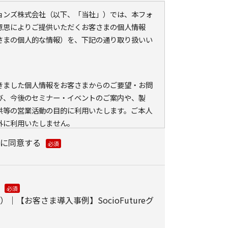
ションズ株式会社（以下、「当社」）では、本フォ
意思によりご提供いただくお客さまの個人情報
さまの個人的な情報）を、下記の通り取り扱いい
きました個人情報をお客さまからのご要望・お問
び、今後のセミナー・イベントのご案内や、製
供等の営業活動の目的に利用いたします。ご本人
外に利用いたしません。
ている会員情報などの個人情報とCookie（クッ
に同意する
ェブアクセス履歴を取得する場合があります。取得
、メールに設定したリンク先ページ、および当社
が運営・開設するウェブページ内に限られます。
分析、および、これに基づく販売促進活動のため
｜【お客さま導入事例】SocioFutureグ
る、お客さまアクセス情報の取り扱いについて。
）とウェブビーコンの使用によるアクセス情報の収集