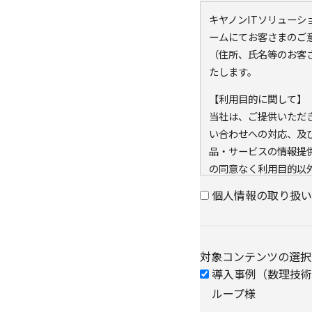
キヤノンITソリュー
ームにてお客さまのご
（住所、氏名等のお客
たします。
【利用目的に関して】
当社は、ご提供いただ
い合わせへの対応、及
品・サービスの情報提
の同意なく利用目的以
また、当社が既に保有し
個人情報の取り扱い
キー）を紐づけて、ウ
可能なアクセス履歴は
と当社のグループ会社
対象コンテンツの選択
アクセス履歴は、市場
導入事例（数理技術）
に利用します。
・ウェブサイトにおけ
ループ様
クッキー（cookie