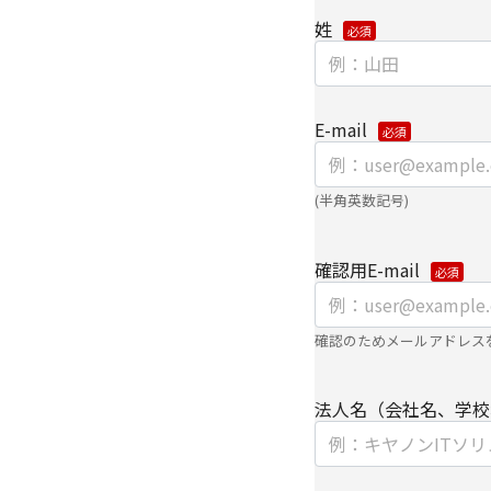
姓
【第三者提供に関して
当社はご提供いただき
き、ご本人の同意なく
E-mail
・法令に基づく場合
・上記利用目的を実施
委託先へ委託する場合
(半角英数記号)
・上記利用目的の範囲
パートナー企業に提供
確認用E-mail
個人情報を提供する場
て、電子的な伝送また
確認のためメールアドレス
供いたします。
なお、上記利用目的の
よびパートナー企業よ
法人名（会社名、学校
【委託先に関して】
当社は、委託業務によ