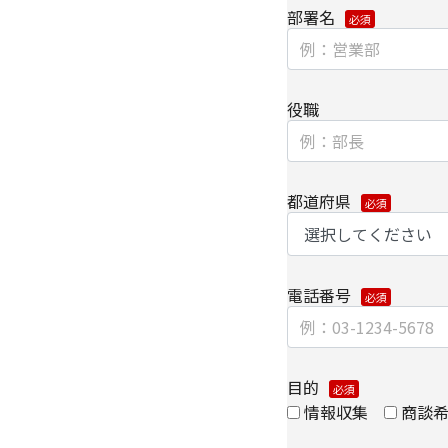
保持契約を締結し委託
部署名
【情報提供の任意性に
個人情報をご提供いた
種情報/サービスをお
役職
【個人情報の開示/訂正
ご提供いただきました
は、下記の【お問い合
都道府県
また、お手続きの詳細
・
個人のお客さまのお
【安全対策に関して】
電話番号
このページは通信途上
SSL（Secure Soc
ずるセキュリティ技術
【個人情報保護管理者
目的
キヤノンITソリューシ
情報収集
商談
コーポレートマーケテ