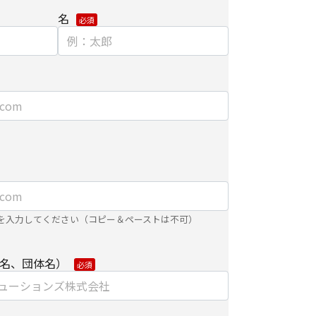
名
】
ました個人情報を安全に管理し、以下の場合を除
第三者に開示・提供しません。
するために、適切な機密保持契約を締結した業務
内で利用するために、当社のグループ会社および
する場合
合は、ご提供頂いた個人情報の全ての項目につい
は紙面/電子媒体による搬送もしくは手渡しにて提
を入力してください（コピー＆ペーストは不可）
範囲で利用するにあたり、当社のグループ会社お
り直接ご連絡させていただく場合があります。
名、団体名）
り個人情報を外部へ預託する場合は、適切な機密