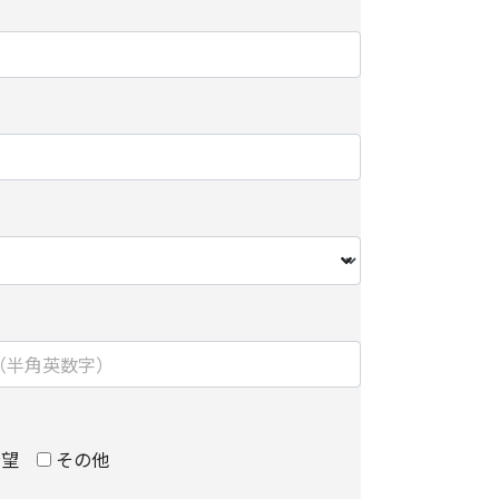
先を監督します。
関して】
だけない場合は、当社からのお問い合わせ対応/各
届けできなくなる場合がございます。
/削除に関して】
個人情報の開示/訂正/削除などを希望される場合
わせ先】にご連絡ください。
については、以下をご参照ください。
手続き方法
における第三者の不正なアクセスに備えて、
kets Layer）による個人情報の暗号化またはこれに準
を施し、安全性の確保に努めます。
】
ョンズ株式会社
希望
その他
ィング部 部長