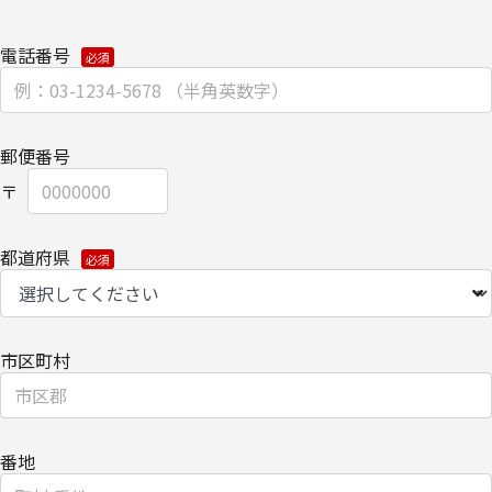
渡しにて提供いたします。
電話番号
なお、上記利用目的の範囲で利用するにあたり、当社のグループ会
社およびパートナー企業より直接ご連絡させていただく場合があり
ます。
郵便番号
【委託先に関して】
当社は、委託業務により個人情報を外部へ預託する場合は、適切な
機密保持契約を締結し委託先を監督します。
都道府県
【情報提供の任意性に関して】
個人情報をご提供いただけない場合は、当社からのお問い合わせ対
応/各種情報/サービスをお届けできなくなる場合がございます。
市区町村
【個人情報の開示/訂正/削除に関して】
ご提供いただきました個人情報の開示/訂正/削除などを希望される
番地
場合は、下記の【お問い合わせ先】にご連絡ください。また、お手
続きの詳細については、以下をご参照ください。