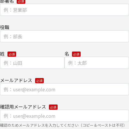
部署名
ウェブサイトにおける、お客さまアクセス情報の取り扱いについ
て。
・
クッキー（cookie）とウェブビーコンの使用によるアクセス情報
役職
の収集
【第三者提供に関して】
当社はご提供いただきました個人情報を安全に管理し、以下の場合
姓
名
を除き、ご本人の同意なく第三者に開示・提供しません。
・法令に基づく場合
メールアドレス
・上記利用目的を実施するために、適切な機密保持契約を締結した
業務委託先へ委託する場合
・上記利用目的の範囲内で利用するために、当社のグループ会社お
確認用メールアドレス
よびパートナー企業に提供する場合
個人情報を提供する場合は、ご提供頂いた個人情報の全ての項目に
確認のためメールアドレスを入力してください（コピー＆ペーストは不可）
ついて、電子的な伝送または紙面/電子媒体による搬送もしくは手