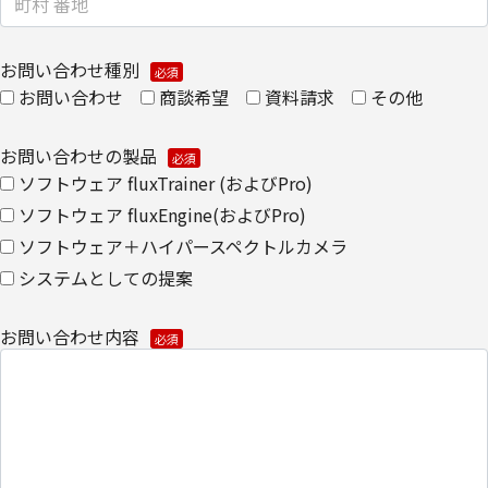
・
個人のお客さまのお手続き方法
お問い合わせ種別
【安全対策に関して】
お問い合わせ
商談希望
資料請求
その他
このページは通信途上における第三者の不正なアクセスに備えて、
SSL（Secure Sockets Layer）による個人情報の暗号化またはこれ
お問い合わせの製品
に準ずるセキュリティ技術を施し、安全性の確保に努めます。
ソフトウェア fluxTrainer (およびPro)
ソフトウェア fluxEngine(およびPro)
【個人情報保護管理者】
ソフトウェア＋ハイパースペクトルカメラ
キヤノンITソリューションズ株式会社
システムとしての提案
企画本部 営業・マーケティング推進部 部長
お問い合わせ内容
【お問い合わせ先】
キヤノンITソリューションズ株式会社
企画本部 営業・マーケティング推進部
TEL 03-6701-3440