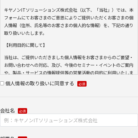
キヤノンITソリューションズ株式会社（以下、「当社」）では、本
フォームにてお客さまのご意思によりご提供いただくお客さまの個
人情報（住所、氏名等のお客さまの個人的な情報）を、下記の通り
取り扱いいたします。
【利用目的に関して】
当社は、ご提供いただきました個人情報をお客さまからのご要望・
お問い合わせへの対応、及び、今後のセミナー・イベントのご案内
や、製品・サービスの情報提供等の営業活動の目的に利用いたしま
す。ご本人の同意なく利用目的以外に利用いたしません。
個人情報の取り扱いに同意する
また、当社が既に保有している会員情報などの個人情報と
Cookie（クッキー）を紐づけて、ウェブアクセス履歴を取得する
場合があります。取得可能なアクセス履歴は、メールに設定したリ
会社名
ンク先ページ、および当社と当社のグループ会社が運営・開設する
ウェブページ内に限られます。アクセス履歴は、市場分析、およ
び、これに基づく販売促進活動のために利用します。