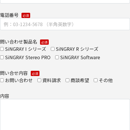
なお、上記利用目的の範囲で利用するにあたり、当社のグループ会
社およびパートナー企業より直接ご連絡させていただく場合があり
電話番号
ます。
【委託先に関して】
問い合わせ製品名
当社は、委託業務により個人情報を外部へ預託する場合は、適切な
SiNGRAY I シリーズ
SiNGRAY R シリーズ
機密保持契約を締結し委託先を監督します。
SiNGRAY Stereo PRO
SiNGRAY Software
【情報提供の任意性に関して】
問い合せ内容
個人情報をご提供いただけない場合は、当社からのお問い合わせ対
お問い合わせ
資料請求
商談希望
その他
応/各種情報/サービスをお届けできなくなる場合がございます。
【個人情報の開示/訂正/削除に関して】
内容
ご提供いただきました個人情報の開示/訂正/削除などを希望される
場合は、下記の【お問い合わせ先】にご連絡ください。また、お手
続きの詳細については、以下をご参照ください。
・
個人のお客さまのお手続き方法