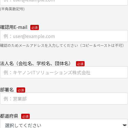
て。
(半角英数記号)
・
クッキー（cookie）とウェブビーコンの使用によるアクセス情報
の収集
確認用E-mail
【第三者提供に関して】
当社はご提供いただきました個人情報を安全に管理し、以下の場合
確認のためメールアドレスを入力してください（コピー＆ペーストは不可）
を除き、ご本人の同意なく第三者に開示・提供しません。
・法令に基づく場合
法人名（会社名、学校名、団体名）
・上記利用目的を実施するために、適切な機密保持契約を締結した
業務委託先へ委託する場合
部署名
・上記利用目的の範囲内で利用するために、当社のグループ会社お
よびパートナー企業に提供する場合
個人情報を提供する場合は、ご提供頂いた個人情報の全ての項目に
都道府県
ついて、電子的な伝送または紙面/電子媒体による搬送もしくは手
渡しにて提供いたします。