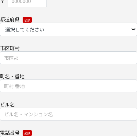
【個人情報保護管理者】
キヤノンITソリューションズ株式会社
営業・マーケティング推進部 部長
都道府県
【お問い合わせ先】
キヤノンITソリューションズ株式会社
営業・マーケティング推進部
市区町村
TEL 03-6701-3440
個人情報の取扱全般に関する当社の考え方をご覧になりたい方は、
町名・番地
キヤノンITソリューションズ株式会社の個人情報の取り扱いについ
てをご覧ください。
個人情報の取り扱いについて
ビル名
電話番号