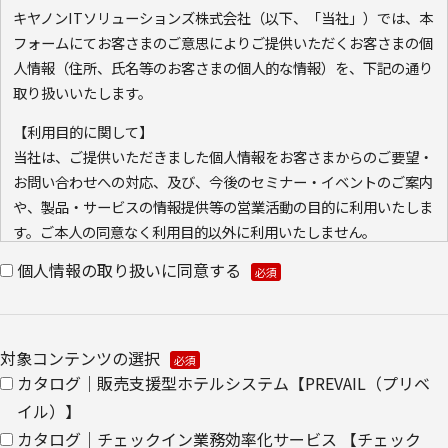
キヤノンITソリューションズ株式会社（以下、「当社」）では、本
フォームにてお客さまのご意思によりご提供いただくお客さまの個
人情報（住所、氏名等のお客さまの個人的な情報）を、下記の通り
取り扱いいたします。
【利用目的に関して】
当社は、ご提供いただきました個人情報をお客さまからのご要望・
お問い合わせへの対応、及び、今後のセミナー・イベントのご案内
や、製品・サービスの情報提供等の営業活動の目的に利用いたしま
す。ご本人の同意なく利用目的以外に利用いたしません。
また、当社が既に保有している会員情報などの個人情報と
個人情報の取り扱いに同意する
Cookie（クッキー）を紐づけて、ウェブアクセス履歴を取得する
場合があります。取得可能なアクセス履歴は、メールに設定したリ
ンク先ページ、および当社と当社のグループ会社が運営・開設する
対象コンテンツの選択
ウェブページ内に限られます。アクセス履歴は、市場分析、およ
カタログ｜販売支援型ホテルシステム【PREVAIL（プリベ
び、これに基づく販売促進活動のために利用します。
・ウェブサイトにおける、お客さまアクセス情報の取り扱いについ
イル）】
て。
カタログ｜チェックイン業務効率化サービス 【チェック