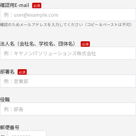
確認用E-mail
【委託先に関して】
当社は、委託業務により個人情報を外部へ預託する場合は、適切な
機密保持契約を締結し委託先を監督します。
確認のためメールアドレスを入力してください（コピー＆ペーストは不可）
【情報提供の任意性に関して】
個人情報をご提供いただけない場合は、当社からのお問い合わせ対
法人名（会社名、学校名、団体名）
応/各種情報/サービスをお届けできなくなる場合がございます。
【個人情報の開示/訂正/削除に関して】
ご提供いただきました個人情報の開示/訂正/削除などを希望される
部署名
場合は、下記の【お問い合わせ先】にご連絡ください。
また、お手続きの詳細については、以下をご参照ください。
・
個人のお客さまのお手続き方法
役職
【安全対策に関して】
このページは通信途上における第三者の不正なアクセスに備えて、
SSL（Secure Sockets Layer）による個人情報の暗号化またはこれ
に準ずるセキュリティ技術を施し、安全性の確保に努めます。
郵便番号