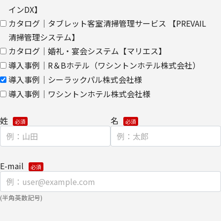
クッキー（cookie）とウェブビーコンの使用によるアクセス情報の
インDX】
収集
カタログ｜タブレット客室清掃管理サービス 【PREVAIL
【第三者提供に関して】
清掃管理システム】
当社はご提供いただきました個人情報を安全に管理し、以下の場合
カタログ｜婚礼・宴会システム【マリエス】
を除き、ご本人の同意なく第三者に開示・提供しません。
導入事例｜R＆Bホテル（ワシントンホテル株式会社）
導入事例｜シーラックパル株式会社様
・法令に基づく場合
・上記利用目的を実施するために、適切な機密保持契約を締結した
導入事例｜ワシントンホテル株式会社様
業務委託先へ委託する場合
・上記利用目的の範囲内で利用するために、当社のグループ会社お
姓
名
よびパートナー企業に提供する場合
個人情報を提供する場合は、ご提供頂いた個人情報の全ての項目に
ついて、電子的な伝送または紙面/電子媒体による搬送もしくは手
E-mail
渡しにて提供いたします。
なお、上記利用目的の範囲で利用するにあたり、当社のグループ会
(半角英数記号)
社およびパートナー企業より直接ご連絡させていただく場合があり
ます。