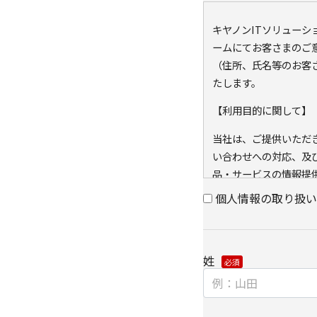
キヤノンITソリュー
ームにてお客さまのご
（住所、氏名等のお客
たします。
【利用目的に関して】
当社は、ご提供いただ
い合わせへの対応、及
品・サービスの情報提
の同意なく利用目的以
個人情報の取り扱い
また、当社が既に保有し
キー）を紐づけて、ウ
可能なアクセス履歴は
姓
と当社のグループ会社
アクセス履歴は、市場
に利用します。