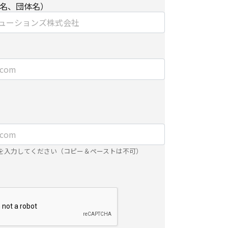
名、団体名）
、お客さまアクセス情報の取り扱いについて。
e）とウェブビーコンの使用によるアクセス情報の収
】
ました個人情報を安全に管理し、以下の場合を除
第三者に開示・提供しません。
するために、適切な機密保持契約を締結した業務
を入力してください（コピー＆ペーストは不可）
内で利用するために、当社のグループ会社および
する場合
合は、ご提供頂いた個人情報の全ての項目につい
は紙面/電子媒体による搬送もしくは手渡しにて提