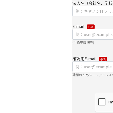
法人名（会社名、学校
ウェブサイトにおける
・
クッキー（cooki
集
E-mail
【第三者提供に関して
当社はご提供いただき
(半角英数記号)
き、ご本人の同意なく
確認用E-mail
・法令に基づく場合
・上記利用目的を実施
確認のためメールアドレス
委託先へ委託する場合
・上記利用目的の範囲
パートナー企業に提供
個人情報を提供する場
て、電子的な伝送また