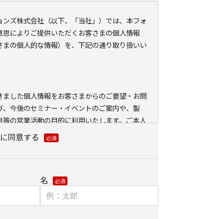
ションズ株式会社（以下、「当社」）では、本フォ
意思によりご提供いただくお客さまの個人情報
さまの個人的な情報）を、下記の通り取り扱いい
きました個人情報をお客さまからのご要望・お問
び、今後のセミナー・イベントのご案内や、製
供等の営業活動の目的に利用いたします。ご本人
外に利用いたしません。
に同意する
ている会員情報などの個人情報とCookie（クッ
ェブアクセス履歴を取得する場合があります。取得
、メールに設定したリンク先ページ、および当社
名
が運営・開設するウェブページ内に限られます。
分析、および、これに基づく販売促進活動のため