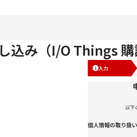
み（I/O Things 
入力
以下
個人情報の取り扱