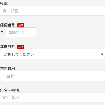
せていただく場合があります。
役職
【委託先に関して】
当社は上記利用目的の範囲内で、委託業務により個人情報を外部へ
郵便番号
預託する場合は、適切な機密保持契約を締結し委託先を監督しま
す。
【情報提供の任意性に関して】
都道府県
必要な個人情報の提供をご希望されない場合、当社からの各種情
報/サービスをお届けできなくなる場合がございます。
【個人情報の開示/訂正/削除に関して】
市区町村
ご提供いただきました個人情報の開示/訂正/削除などを希望される
場合は、下記の[個人情報保護管理元・お問い合わせ先]にお問い合
わせください。
町名・番地
また、お手続きの詳細については、以下をご参照ください。
・
個人のお客さまのお手続き方法