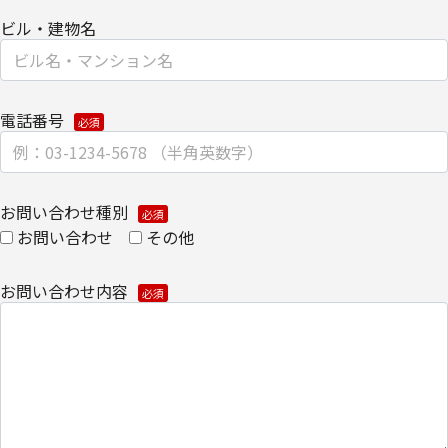
【安全対策に関して】
ビル・建物名
このページは通信途上における第三者の不正なアクセスに備えて、
SSL（Secure Sockets Layer）による個人情報の暗号化またはこれ
に準ずるセキュリティ技術を施し、安全性の確保に努めます。
電話番号
【個人情報保護管理者】
キヤノンITソリューションズ株式会社
コーポレートマーケティング部 部長
お問い合わせ種別
お問い合わせ
その他
【お問い合わせ先】
キヤノンITソリューションズ株式会社
コーポレートマーケティング部
お問い合わせ内容
TEL 03-6701-3440
個人情報の取扱全般に関する当社の考え方をご覧になりたい方は、
キヤノンITソリューションズ株式会社の個人情報の取り扱いについ
てをご覧ください。
個人情報の取り扱いについて