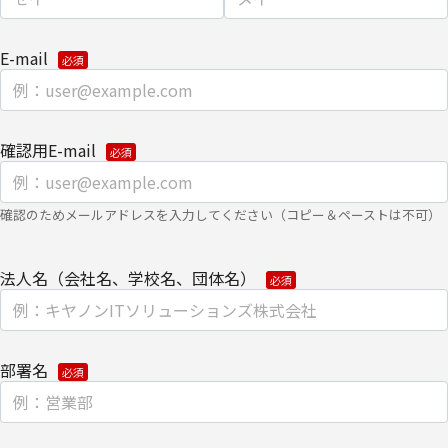
クッキー（cookie）とウェブビーコンの使用によるアクセス情報の
収集
E-mail
【第三者提供に関して】
当社はご提供いただきました個人情報を安全に管理し、以下の場合
を除き、ご本人の同意なく第三者に開示・提供しません。
確認用E-mail
・法令に基づく場合
・上記利用目的を実施するために、適切な機密保持契約を締結した
確認のためメールアドレスを入力してください（コピー＆ペーストは不可）
業務委託先へ委託する必要がある場合
・上記利用目的の範囲内で利用するために、ご提供いただいた個人
法人名（会社名、学校名、団体名）
情報の全ての項目について、当社のグループ会社およびパートナー
企業に、書面もしくは電子媒体で提供する場合
個人情報を提供する場合は、安全を考慮した、電子的な伝送または
部署名
紙面による搬送もしくは手渡しにて提供いたします。
なお、各種お問い合わせ・お申込みに関する対応への適切な回答処
理のため、当社の関係会社およびパートナー企業より直接ご連絡さ