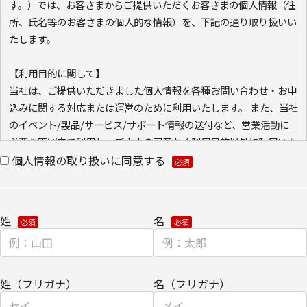
す。）では、お客さまからご提供いただくお客さまの個人情報（住
所、氏名等のお客さまの個人的な情報）を、下記の通り取り扱いい
たします。
【利用目的に関して】
当社は、ご提供いただきました個人情報を各種お問い合わせ・お申
込みに関する対応または運営のために利用いたします。 また、当社
のイベント/製品/サービス/サポート情報の送付など、営業活動に
必要な範囲内で利用し、ご本人の同意なく利用目的以外に利用いた
しません。
個人情報の取り扱いに同意する
また、当社が既に保有している会員情報などの個人情報と
Cookie（クッキー）を紐づけて、ウェブアクセス履歴を取得する
場合があります。取得可能なアクセス履歴は、メールに設定したリ
姓
名
ンク先ページ、および当社と当社のグループ会社が運営・開設する
ウェブページ内に限られます。アクセス履歴は、市場分析、およ
び、これに基づく販売促進活動のために利用します。
・ウェブサイトにおける、お客さまアクセス情報の取り扱いについ
姓（フリガナ）
名（フリガナ）
て。