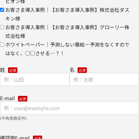
ビオン様
ます。
お客さま導入事例｜【お客さま導入事例】株式会社ダス
【委託先に関して】
キン様
当社は、委託業務により個人情報を外部へ預託する場合は、適切な
お客さま導入事例｜【お客さま導入事例】グローリー株
機密保持契約を締結し委託先を監督します。
式会社様
ホワイトペーパー｜予測しない需給－予測をなくすので
【情報提供の任意性に関して】
個人情報をご提供いただけない場合は、当社からのお問い合わせ対
はなく、◯◯させる…？！
応/各種情報/サービスをお届けできなくなる場合がございます。
姓
名
【個人情報の開示/訂正/削除に関して】
ご提供いただきました個人情報の開示/訂正/削除などを希望される
場合は、下記の【お問い合わせ先】にご連絡ください。
また、お手続きの詳細については、以下をご参照ください。
E-mail
・
個人のお客さまのお手続き方法
【安全対策に関して】
(半角英数記号)
このページは通信途上における第三者の不正なアクセスに備えて、
SSL（Secure Sockets Layer）による個人情報の暗号化またはこれ
確認用E-mail
に準ずるセキュリティ技術を施し、安全性の確保に努めます。