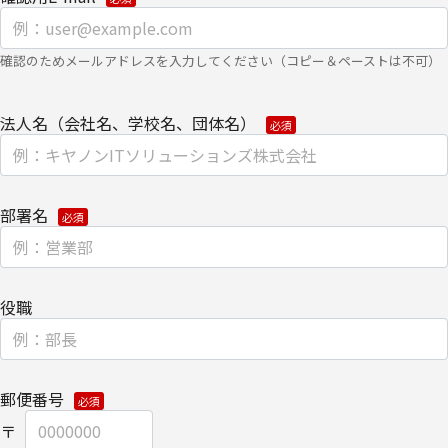
【個人情報保護管理者】
確認のためメールアドレスを入力してください（コピー＆ペーストは不可）
キヤノンITソリューションズ株式会社
コーポレートマーケティング部 部長
法人名（会社名、学校名、団体名）
【お問い合わせ先】
キヤノンITソリューションズ株式会社
コーポレートマーケティング部
TEL 03-6701-3440
部署名
個人情報の取扱全般に関する当社の考え方をご覧になりたい方は、
キヤノンITソリューションズ株式会社の個人情報の取り扱いについ
役職
てをご覧ください。
個人情報の取り扱いについて
郵便番号