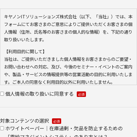
キヤノンITソリューションズ株式会社（以下、「当社」）では、本
フォームにてお客さまのご意思によりご提供いただくお客さまの個
人情報（住所、氏名等のお客さまの個人的な情報）を、下記の通り
取り扱いいたします。
【利用目的に関して】
当社は、ご提供いただきました個人情報をお客さまからのご要望・
お問い合わせへの対応、及び、今後のセミナー・イベントのご案内
や、製品・サービスの情報提供等の営業活動の目的に利用いたしま
す。ご本人の同意なく利用目的以外に利用いたしません。
また、当社が既に保有している会員情報などの個人情報と
個人情報の取り扱いに同意する
Cookie（クッキー）を紐づけて、ウェブアクセス履歴を取得する
場合があります。取得可能なアクセス履歴は、メールに設定したリ
ンク先ページ、および当社と当社のグループ会社が運営・開設する
対象コンテンツの選択
ウェブページ内に限られます。アクセス履歴は、市場分析、およ
ホワイトペーパー｜在庫過剰・欠品を防止するための
び、これに基づく販売促進活動のために利用します。
・ウェブサイトにおける、お客さまアクセス情報の取り扱いについ
「需給マネジメントシステム」のあり方とは？