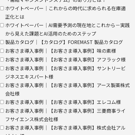
て。
ホワイトペーパー｜これからの時代に求められる在庫適
クッキー（cookie）とウェブビーコンの使用によるアクセス情報の
正化とは
収集
ホワイトペーパー｜AI需要予測の現在地とこれから－実践
【第三者提供に関して】
から見えた課題とAI活用のためのステップ
当社はご提供いただきました個人情報を安全に管理し、以下の場合
製品カタログ｜【カタログ】FOREMAST 製品カタログ
を除き、ご本人の同意なく第三者に開示・提供しません。
お客さま導入事例｜【お客さま導入事例】味の素様
お客さま導入事例｜【お客さま導入事例】アフラック様
・法令に基づく場合
・上記利用目的を実施するために、適切な機密保持契約を締結した
お客さま導入事例｜【お客さま導入事例】サントリービ
業務委託先へ委託する場合
ジネスエキスパート様
・上記利用目的の範囲内で利用するために、当社のグループ会社お
お客さま導入事例｜【お客さま導入事例】アース製薬株式
よびパートナー企業に提供する場合
会社様
お客さま導入事例｜【お客さま導入事例】エレコム様
個人情報を提供する場合は、ご提供頂いた個人情報の全ての項目に
ついて、電子的な伝送または紙面/電子媒体による搬送もしくは手
お客さま導入事例｜【お客さま導入事例】三菱商事ライ
渡しにて提供いたします。
フサイエンス株式会社様
なお、上記利用目的の範囲で利用するにあたり、当社のグループ会
お客さま導入事例｜【お客さま導入事例】株式会社アル
社およびパートナー企業より直接ご連絡させていただく場合があり