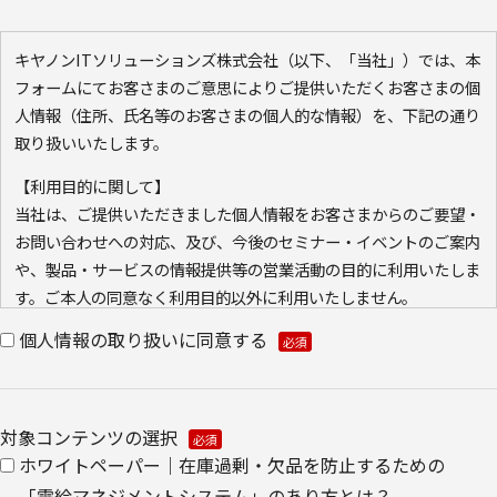
キヤノンITソリューションズ株式会社（以下、「当社」）では、本
フォームにてお客さまのご意思によりご提供いただくお客さまの個
人情報（住所、氏名等のお客さまの個人的な情報）を、下記の通り
取り扱いいたします。
【利用目的に関して】
当社は、ご提供いただきました個人情報をお客さまからのご要望・
お問い合わせへの対応、及び、今後のセミナー・イベントのご案内
や、製品・サービスの情報提供等の営業活動の目的に利用いたしま
す。ご本人の同意なく利用目的以外に利用いたしません。
また、当社が既に保有している会員情報などの個人情報と
個人情報の取り扱いに同意する
Cookie（クッキー）を紐づけて、ウェブアクセス履歴を取得する
場合があります。取得可能なアクセス履歴は、メールに設定したリ
ンク先ページ、および当社と当社のグループ会社が運営・開設する
対象コンテンツの選択
ウェブページ内に限られます。アクセス履歴は、市場分析、およ
ホワイトペーパー｜在庫過剰・欠品を防止するための
び、これに基づく販売促進活動のために利用します。
・ウェブサイトにおける、お客さまアクセス情報の取り扱いについ
「需給マネジメントシステム」のあり方とは？