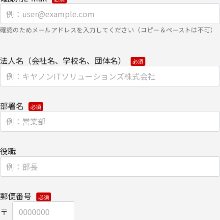
【個人情報保護管理者】
確認のためメールアドレスを入力してください（コピー＆ペーストは不可）
キヤノンITソリューションズ株式会社
コーポレートマーケティング部 部長
法人名（会社名、学校名、団体名）
【お問い合わせ先】
キヤノンITソリューションズ株式会社
コーポレートマーケティング部
TEL 03-6701-3440
部署名
個人情報の取扱全般に関する当社の考え方をご覧になりたい方は、
キヤノンITソリューションズ株式会社の個人情報の取り扱いについ
役職
てをご覧ください。
個人情報の取り扱いについて
郵便番号