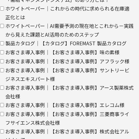
て。
ホワイトペーパー｜これからの時代に求められる在庫適
クッキー（cookie）とウェブビーコンの使用によるアクセス情報の
正化とは
収集
ホワイトペーパー｜AI需要予測の現在地とこれから－実践
【第三者提供に関して】
から見えた課題とAI活用のためのステップ
当社はご提供いただきました個人情報を安全に管理し、以下の場合
製品カタログ｜【カタログ】FOREMAST 製品カタログ
を除き、ご本人の同意なく第三者に開示・提供しません。
お客さま導入事例｜【お客さま導入事例】味の素様
お客さま導入事例｜【お客さま導入事例】アフラック様
・法令に基づく場合
・上記利用目的を実施するために、適切な機密保持契約を締結した
お客さま導入事例｜【お客さま導入事例】サントリービ
業務委託先へ委託する場合
ジネスエキスパート様
・上記利用目的の範囲内で利用するために、当社のグループ会社お
お客さま導入事例｜【お客さま導入事例】アース製薬株式
よびパートナー企業に提供する場合
会社様
お客さま導入事例｜【お客さま導入事例】エレコム様
個人情報を提供する場合は、ご提供頂いた個人情報の全ての項目に
ついて、電子的な伝送または紙面/電子媒体による搬送もしくは手
お客さま導入事例｜【お客さま導入事例】三菱商事ライ
渡しにて提供いたします。
フサイエンス株式会社様
なお、上記利用目的の範囲で利用するにあたり、当社のグループ会
お客さま導入事例｜【お客さま導入事例】株式会社アル
社およびパートナー企業より直接ご連絡させていただく場合があり