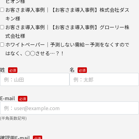
ビオン様
ます。
お客さま導入事例｜【お客さま導入事例】株式会社ダス
【委託先に関して】
キン様
当社は、委託業務により個人情報を外部へ預託する場合は、適切な
お客さま導入事例｜【お客さま導入事例】グローリー株
機密保持契約を締結し委託先を監督します。
式会社様
ホワイトペーパー｜予測しない需給－予測をなくすので
【情報提供の任意性に関して】
個人情報をご提供いただけない場合は、当社からのお問い合わせ対
はなく、◯◯させる…？！
応/各種情報/サービスをお届けできなくなる場合がございます。
姓
名
【個人情報の開示/訂正/削除に関して】
ご提供いただきました個人情報の開示/訂正/削除などを希望される
場合は、下記の【お問い合わせ先】にご連絡ください。
また、お手続きの詳細については、以下をご参照ください。
E-mail
・
個人のお客さまのお手続き方法
【安全対策に関して】
(半角英数記号)
このページは通信途上における第三者の不正なアクセスに備えて、
SSL（Secure Sockets Layer）による個人情報の暗号化またはこれ
確認用E-mail
に準ずるセキュリティ技術を施し、安全性の確保に努めます。