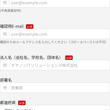
場合は、下記の【お問い合わせ先】にご連絡ください。また、お手
続きの詳細については、以下をご参照ください。
(半角英数記号)
・
個人のお客さまのお手続き方法
確認用E-mail
【安全対策に関して】
このページは通信途上における第三者の不正なアクセスに備えて、
確認のためメールアドレスを入力してください（コピー＆ペーストは不可）
SSL（Secure Sockets Layer）による個人情報の暗号化またはこれ
に準ずるセキュリティ技術を施し、安全性の確保に努めます。
法人名（会社名、学校名、団体名）
【個人情報保護管理者】
キヤノンITソリューションズ株式会社
企画本部 営業・マーケティング推進部 部長
部署名
【お問い合わせ先】
キヤノンITソリューションズ株式会社
都道府県
企画本部 営業・マーケティング推進部