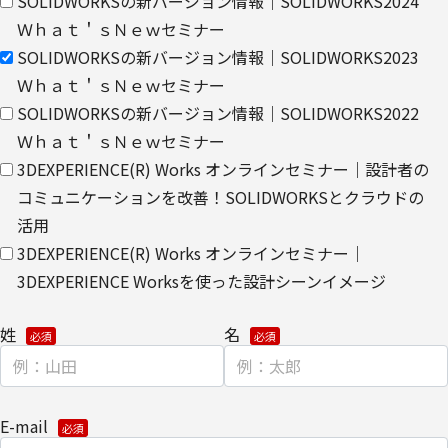
SOLIDWORKSの新バージョン情報｜SOLIDWORKS2024
個人情報を提供する場合は、ご提供頂いた個人情報の全ての項目に
Ｗｈａｔ＇ｓＮｅｗセミナー
ついて、電子的な伝送または紙面/電子媒体による搬送もしくは手
渡しにて提供いたします。
SOLIDWORKSの新バージョン情報｜SOLIDWORKS2023
Ｗｈａｔ＇ｓＮｅｗセミナー
なお、上記利用目的の範囲で利用するにあたり、当社のグループ会
SOLIDWORKSの新バージョン情報｜SOLIDWORKS2022
社およびパートナー企業より直接ご連絡させていただく場合があり
Ｗｈａｔ＇ｓＮｅｗセミナー
ます。
3DEXPERIENCE(R) Works オンラインセミナー｜設計者の
【委託先に関して】
コミュニケーションを改善！SOLIDWORKSとクラウドの
当社は、委託業務により個人情報を外部へ預託する場合は、適切な
活用
機密保持契約を締結し委託先を監督します。
3DEXPERIENCE(R) Works オンラインセミナー｜
3DEXPERIENCE Worksを使った設計シーンイメージ
【情報提供の任意性に関して】
個人情報をご提供いただけない場合は、当社からのお問い合わせ対
姓
名
応/各種情報/サービスをお届けできなくなる場合がございます。
【個人情報の開示/訂正/削除に関して】
E-mail
ご提供いただきました個人情報の開示/訂正/削除などを希望される