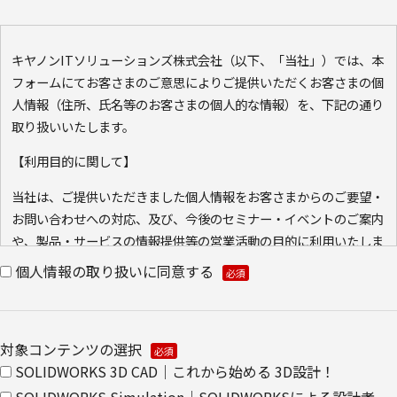
キヤノンITソリューションズ株式会社（以下、「当社」）では、本
フォームにてお客さまのご意思によりご提供いただくお客さまの個
人情報（住所、氏名等のお客さまの個人的な情報）を、下記の通り
取り扱いいたします。
【利用目的に関して】
当社は、ご提供いただきました個人情報をお客さまからのご要望・
お問い合わせへの対応、及び、今後のセミナー・イベントのご案内
や、製品・サービスの情報提供等の営業活動の目的に利用いたしま
す。ご本人の同意なく利用目的以外に利用いたしません。
個人情報の取り扱いに同意する
また、当社が既に保有している会員情報などの個人情報と
Cookie（クッキー）を紐づけて、ウェブアクセス履歴を取得する
場合があります。取得可能なアクセス履歴は、メールに設定したリ
対象コンテンツの選択
ンク先ページ、および当社と当社のグループ会社が運営・開設する
SOLIDWORKS 3D CAD｜これから始める 3D設計！
ウェブページ内に限られます。アクセス履歴は、市場分析、およ
SOLIDWORKS Simulation｜SOLIDWORKSによる設計者