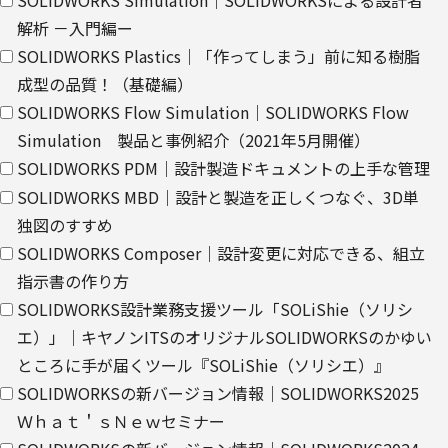
び、これに基づく販売促進活動のために利用します。
解析 －入門編ー
ウェブサイトにおける、お客さまアクセス情報の取り扱いについ
SOLIDWORKS Plastics｜「作ってしまう」前に知る樹脂
て。
成型の品質！（基礎編）
SOLIDWORKS Flow Simulation｜SOLIDWORKS Flow
・
クッキー（cookie）とウェブビーコンの使用によるアクセス情報
Simulation 製品と事例紹介（2021年5月開催）
の収集
SOLIDWORKS PDM｜設計製造ドキュメントの上手な管理
【第三者提供に関して】
SOLIDWORKS MBD｜設計と製造を正しくつなぐ、3D単
当社はご提供いただきました個人情報を安全に管理し、以下の場合
独図のすすめ
を除き、ご本人の同意なく第三者に開示・提供しません。
SOLIDWORKS Composer｜設計変更に対応できる、組立
指示書の作り方
・法令に基づく場合
SOLIDWORKS設計業務支援ツール「SOLiShie（ソリシ
・上記利用目的を実施するために、適切な機密保持契約を締結した
エ）」｜キヤノンITSのオリジナルSOLIDWORKSのかゆい
業務委託先へ委託する場合
ところに手が届くツール『SOLiShie（ソリシエ）』
・上記利用目的の範囲内で利用するために、当社のグループ会社お
SOLIDWORKSの新バージョン情報｜SOLIDWORKS2025
よびパートナー企業に提供する場合
Ｗｈａｔ＇ｓＮｅｗセミナー