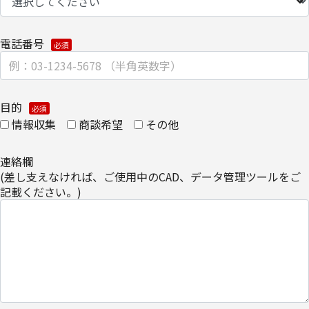
TEL 03-6701-3440
電話番号
​個人情報の取扱全般に関する当社の考え方をご覧になりたい方は、
キヤノンITソリューションズ株式会社の個人情報の取り扱いについ
てをご覧ください。
目的
・
個人情報の取り扱いについて
情報収集
商談希望
その他
連絡欄
(差し支えなければ、ご使用中のCAD、データ管理ツールをご
記載ください。)