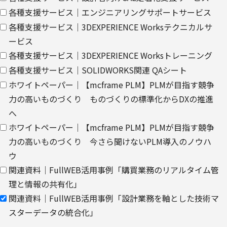
渡しにて提供いたします。
各種支援サービス｜エンジニアリングサポートサービス
各種支援サービス｜3DEXPERIENCE Worksテクニカルサ
なお、上記利用目的の範囲で利用するにあたり、当社のグループ会
ービス
社およびパートナー企業より直接ご連絡させていただく場合があり
各種支援サービス｜3DEXPERIENCE Worksトレーニング
ます。
各種支援サービス｜SOLIDWORKS関連 QAシート
【委託先に関して】
ホワイトペーパー｜【mcframe PLM】PLMが目指す競争
当社は、委託業務により個人情報を外部へ預託する場合は、適切な
力の高いものづくり ものづくりの標準化からDXの推進
機密保持契約を締結し委託先を監督します。
へ
ホワイトペーパー｜【mcframe PLM】PLMが目指す競争
【情報提供の任意性に関して】
力の高いものづくり 今さら聞けないPLM導入のノウハ
個人情報をご提供いただけない場合は、当社からのお問い合わせ対
ウ
応/各種情報/サービスをお届けできなくなる場合がございます。
関連資料｜FullWEB活用事例「購買業務のリアルタイム管
【個人情報の開示/訂正/削除に関して】
理と情報の共有化」
関連資料｜FullWEB活用事例「設計業務を軸とした技術マ
ご提供いただきました個人情報の開示/訂正/削除などを希望される
スターデータの統合化」
場合は、下記の【お問い合わせ先】にご連絡ください。また、お手
続きの詳細については、以下をご参照ください。