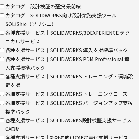
ウェブサイトにおける、お客さまアクセス情報の取り扱いについ
カタログ｜設計検証の選択 最前線
て。
カタログ｜SOLIDWORKS向け設計業務支援ツール
SOLiShie（ソリシエ）
・
クッキー（cookie）とウェブビーコンの使用によるアクセス情報
各種支援サービス｜SOLIDWORKS/3DEXPERIENCE テク
の収集
ニカルサービス
【第三者提供に関して】
各種支援サービス｜SOLIDWORKS 導入支援標準パック
当社はご提供いただきました個人情報を安全に管理し、以下の場合
各種支援サービス｜SOLIDWORKS PDM Professional 導
を除き、ご本人の同意なく第三者に開示・提供しません。
入支援標準パック
各種支援サービス｜SOLIDWORKS トレーニング・環境設
・法令に基づく場合
定支援
・上記利用目的を実施するために、適切な機密保持契約を締結した
各種支援サービス｜SOLIDWORKS トレーニングコース
業務委託先へ委託する場合
各種支援サービス｜SOLIDWORKS バージョンアップ支援
・上記利用目的の範囲内で利用するために、当社のグループ会社お
標準パック
よびパートナー企業に提供する場合
各種支援サービス｜SOLIDWORKS設計検証支援サービス
CAE版
個人情報を提供する場合は、ご提供頂いた個人情報の全ての項目に
各種支援サービス｜設計者向けCAE定着化支援サービス
ついて、電子的な伝送または紙面/電子媒体による搬送もしくは手