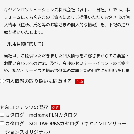
キヤノンITソリューションズ株式会社（以下、「当社」）では、本
フォームにてお客さまのご意思によりご提供いただくお客さまの個
人情報（住所、氏名等のお客さまの個人的な情報）を、下記の通り
取り扱いいたします。
【利用目的に関して】
当社は、ご提供いただきました個人情報をお客さまからのご要望・
お問い合わせへの対応、及び、今後のセミナー・イベントのご案内
や、製品・サービスの情報提供等の営業活動の目的に利用いたしま
す。ご本人の同意なく利用目的以外に利用いたしません。
個人情報の取り扱いに同意する
また、当社が既に保有している会員情報などの個人情報と
Cookie（クッキー）を紐づけて、ウェブアクセス履歴を取得する
場合があります。取得可能なアクセス履歴は、メールに設定したリ
対象コンテンツの選択
ンク先ページ、および当社と当社のグループ会社が運営・開設する
カタログ｜mcframePLMカタログ
ウェブページ内に限られます。アクセス履歴は、市場分析、およ
カタログ｜SOLIDWORKSカタログ（キヤノンITソリュー
び、これに基づく販売促進活動のために利用します。
ションズオリジナル）