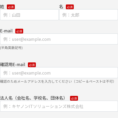
姓
名
・
個人のお客さまのお手続き方法
【安全対策に関して】
E-mail
このページは通信途上における第三者の不正なアクセスに備えて、
SSL（Secure Sockets Layer）による個人情報の暗号化またはこれ
に準ずるセキュリティ技術を施し、安全性の確保に努めます。
(半角英数記号)
【個人情報保護管理者】
確認用E-mail
キヤノンITソリューションズ株式会社
企画本部 営業・マーケティング推進部 部長
確認のためメールアドレスを入力してください（コピー＆ペーストは不可）
【お問い合わせ先】
キヤノンITソリューションズ株式会社
法人名（会社名、学校名、団体名）
企画本部 営業・マーケティング推進部
TEL 03-6701-3440