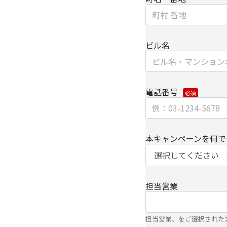
【個人情報の開示/訂正
ご提供いただきました
ビル名
は、下記の【お問い合
細については、以下を
・
個人のお客さまのお
電話番号
【安全対策に関して】
このページは通信途上
SSL（Secure Soc
本キャンペーンを何で
ずるセキュリティ技術
【個人情報保護管理者
担当営業
キヤノンITソリューシ
企画本部 営業・マーケ
担当営業、をご選択された
【お問い合わせ先】