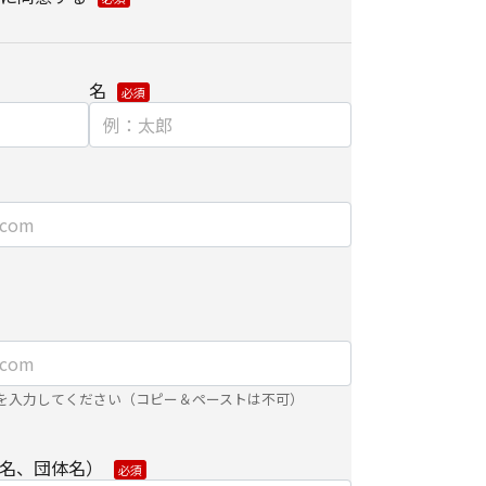
ている会員情報などの個人情報とCookie（クッ
ェブアクセス履歴を取得する場合があります。取得
、メールに設定したリンク先ページ、および当社
名
が運営・開設するウェブページ内に限られます。
分析、および、これに基づく販売促進活動のため
、お客さまアクセス情報の取り扱いについて。
e）とウェブビーコンの使用によるアクセス情報の収
】
ました個人情報を安全に管理し、以下の場合を除
第三者に開示・提供しません。
を入力してください（コピー＆ペーストは不可）
名、団体名）
するために、適切な機密保持契約を締結した業務