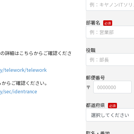
委託先へ委託する場合
・上記利用目的の範囲
部署名
パートナー企業に提供
個人情報を提供する場
て、電子的な伝送また
役職
供いたします。
の詳細はこちらからご確認くださ
なお、上記利用目的の
try/telework/telework
よびパートナー企業よ
郵便番号
【委託先に関して】
こちらからご確認ください。
ry/sec/identrance
当社は、委託業務によ
保持契約を締結し委託
都道府県
【情報提供の任意性に
個人情報をご提供いた
種情報/サービスをお
町名・番地