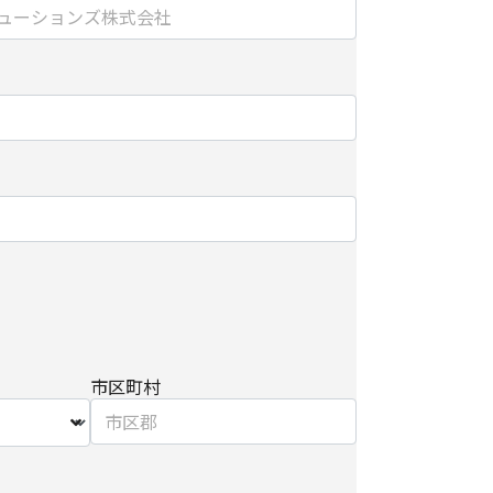
内で利用するために、当社のグループ会社および
する場合
合は、ご提供頂いた個人情報の全ての項目につい
は紙面/電子媒体による搬送もしくは手渡しにて提
範囲で利用するにあたり、当社のグループ会社お
り直接ご連絡させていただく場合があります。
り個人情報を外部へ預託する場合は、適切な機密
先を監督します。
市区町村
関して】
だけない場合は、当社からのお問い合わせ対応/各
届けできなくなる場合がございます。