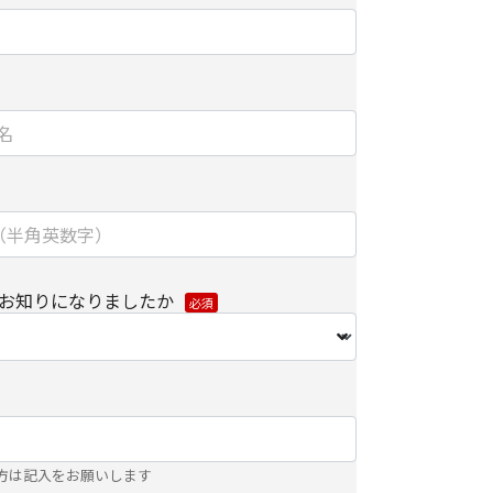
/削除に関して】
個人情報の開示/訂正/削除などを希望される場合
わせ先】にご連絡ください。また、お手続きの詳
ご参照ください。
手続き方法
における第三者の不正なアクセスに備えて、
kets Layer）による個人情報の暗号化またはこれに準
お知りになりましたか
を施し、安全性の確保に努めます。
】
ョンズ株式会社
ティング推進部 部長
方は記入をお願いします