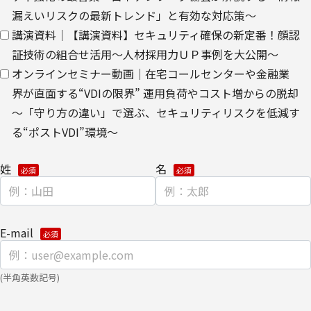
渡しにて提供いたします。
漏えいリスクの最新トレンド」と有効な対応策～
講演資料｜【講演資料】セキュリティ確保の新定番！顔認
なお、上記利用目的の範囲で利用するにあたり、当社のグループ会
証技術の組合せ活用～人材採用力ＵＰ事例を大公開～
社およびパートナー企業より直接ご連絡させていただく場合があり
オンラインセミナー動画｜在宅コールセンターや金融業
ます。
界が直面する“VDIの限界” 運用負荷やコスト増からの脱却
【委託先に関して】
～「守り方の違い」で選ぶ、セキュリティリスクを低減す
当社は、委託業務により個人情報を外部へ預託する場合は、適切な
る“ポストVDI”環境～
機密保持契約を締結し委託先を監督します。
姓
名
【情報提供の任意性に関して】
個人情報をご提供いただけない場合は、当社からのお問い合わせ対
応/各種情報/サービスをお届けできなくなる場合がございます。
E-mail
【個人情報の開示/訂正/削除に関して】
ご提供いただきました個人情報の開示/訂正/削除などを希望される
(半角英数記号)
場合は、下記の【お問い合わせ先】にご連絡ください。また、お手
続きの詳細については、以下をご参照ください。