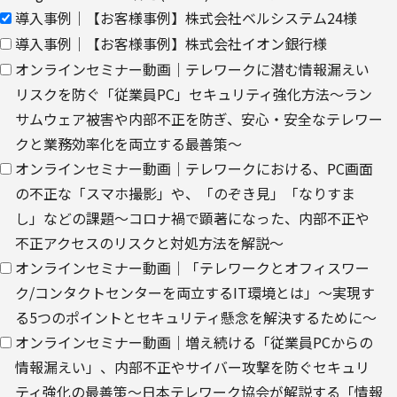
ウェブサイトにおける、お客さまアクセス情報の取り扱いについ
導入事例｜【お客様事例】株式会社ベルシステム24様
て。
導入事例｜【お客様事例】株式会社イオン銀行様
オンラインセミナー動画｜テレワークに潜む情報漏えい
・
クッキー（cookie）とウェブビーコンの使用によるアクセス情報
リスクを防ぐ「従業員PC」セキュリティ強化方法～ラン
の収集
サムウェア被害や内部不正を防ぎ、安心・安全なテレワー
【第三者提供に関して】
クと業務効率化を両立する最善策～
当社はご提供いただきました個人情報を安全に管理し、以下の場合
オンラインセミナー動画｜テレワークにおける、PC画面
を除き、ご本人の同意なく第三者に開示・提供しません。
の不正な「スマホ撮影」や、「のぞき見」「なりすま
し」などの課題～コロナ禍で顕著になった、内部不正や
・法令に基づく場合
不正アクセスのリスクと対処方法を解説～
・上記利用目的を実施するために、適切な機密保持契約を締結した
オンラインセミナー動画｜「テレワークとオフィスワー
業務委託先へ委託する場合
ク/コンタクトセンターを両立するIT環境とは」～実現す
・上記利用目的の範囲内で利用するために、当社のグループ会社お
る5つのポイントとセキュリティ懸念を解決するために～
よびパートナー企業に提供する場合
オンラインセミナー動画｜増え続ける「従業員PCからの
情報漏えい」、内部不正やサイバー攻撃を防ぐセキュリ
個人情報を提供する場合は、ご提供頂いた個人情報の全ての項目に
ティ強化の最善策～日本テレワーク協会が解説する「情報
ついて、電子的な伝送または紙面/電子媒体による搬送もしくは手