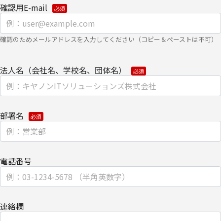
確認用E-mail
・
個人のお客さまのお手続き方法
【安全対策に関して】
確認のためメールアドレスを入力してください（コピー＆ペーストは不可）
このページは通信途上における第三者の不正なアクセスに備えて、
SSL（Secure Sockets Layer）による個人情報の暗号化またはこれ
法人名（会社名、学校名、団体名）
に準ずるセキュリティ技術を施し、安全性の確保に努めます。
【個人情報保護管理者】
部署名
キヤノンITソリューションズ株式会社
企画本部 営業・マーケティング推進部 部長
【お問い合わせ先】
電話番号
キヤノンITソリューションズ株式会社
企画本部 営業・マーケティング推進部
連絡欄
TEL 03-6701-3440