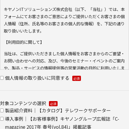
キヤノンITソリューションズ株式会社（以下、「当社」）では、本
フォームにてお客さまのご意思によりご提供いただくお客さまの個
人情報（住所、氏名等のお客さまの個人的な情報）を、下記の通り
取り扱いいたします。
【利用目的に関して】
当社は、ご提供いただきました個人情報をお客さまからのご要望・
お問い合わせへの対応、及び、今後のセミナー・イベントのご案内
や、製品・サービスの情報提供等の営業活動の目的に利用いたしま
す。ご本人の同意なく利用目的以外に利用いたしません。
個人情報の取り扱いに同意する
また、当社が既に保有している会員情報などの個人情報と
Cookie（クッキー）を紐づけて、ウェブアクセス履歴を取得する
場合があります。取得可能なアクセス履歴は、メールに設定したリ
対象コンテンツの選択
ンク先ページ、および当社と当社のグループ会社が運営・開設する
製品紹介資料｜【カタログ】テレワークサポーター
ウェブページ内に限られます。アクセス履歴は、市場分析、およ
導入事例｜【お客様事例】キヤノングループ広報誌「C-
び、これに基づく販売促進活動のために利用します。
magazine 2017年 春号(vol.84)」掲載記事