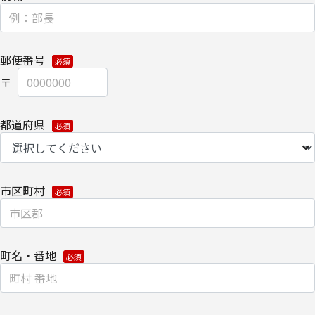
渡しにて提供いたします。
なお、上記利用目的の範囲で利用するにあたり、当社のグループ会
社およびパートナー企業より直接ご連絡させていただく場合があり
郵便番号
ます。
【委託先に関して】
都道府県
当社は、委託業務により個人情報を外部へ預託する場合は、適切な
機密保持契約を締結し委託先を監督します。
【情報提供の任意性に関して】
市区町村
個人情報をご提供いただけない場合は、当社からのお問い合わせ対
応/各種情報/サービスをお届けできなくなる場合がございます。
【個人情報の開示/訂正/削除に関して】
町名・番地
ご提供いただきました個人情報の開示/訂正/削除などを希望される
場合は、下記の【お問い合わせ先】にご連絡ください。また、お手
続きの詳細については、以下をご参照ください。