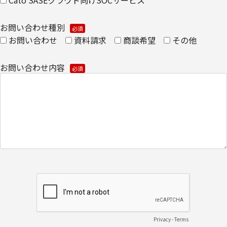
Cato SASEクラウド向けSOCサービス
​個人情報の取扱全般に関する当社の考え方をご覧になりたい方は、
お問い合わせ種別
キヤノンITソリューションズ株式会社の個人情報の取り扱いについ
お問い合わせ
資料請求
商談希望
その他
てをご覧ください。
・
個人情報の取り扱いについて
お問い合わせ内容
Privacy
-
Terms