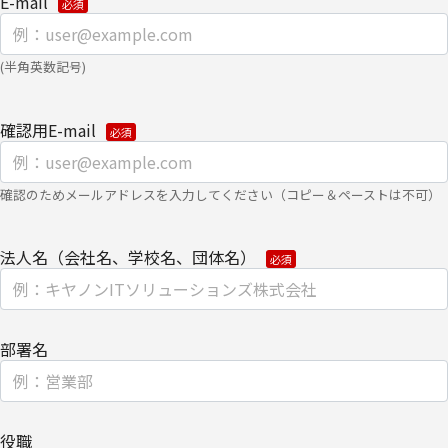
E-mail
ウェブサイトにおける、お客さまアクセス情報の取り扱いについ
て。
(半角英数記号)
・
クッキー（cookie）とウェブビーコンの使用によるアクセス情報
の収集
確認用E-mail
【第三者提供に関して】
当社はご提供いただきました個人情報を安全に管理し、以下の場合
確認のためメールアドレスを入力してください（コピー＆ペーストは不可）
を除き、ご本人の同意なく第三者に開示・提供しません。
・法令に基づく場合
法人名（会社名、学校名、団体名）
・上記利用目的を実施するために、適切な機密保持契約を締結した
業務委託先へ委託する場合
部署名
・上記利用目的の範囲内で利用するために、当社のグループ会社お
よびパートナー企業に提供する場合
個人情報を提供する場合は、ご提供頂いた個人情報の全ての項目に
役職
ついて、電子的な伝送または紙面/電子媒体による搬送もしくは手