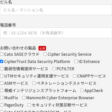
ビル名
・
個人のお客さまのお手続き方法
【安全対策に関して】
電話番号
このページは通信途上における第三者の不正なアクセスに備えて、
SSL（Secure Sockets Layer）による個人情報の暗号化またはこれ
に準ずるセキュリティ技術を施し、安全性の確保に努めます。
お問い合わせの製品
【個人情報保護管理者】
Cato SASEクラウド
Cipher Security Service
キヤノンITソリューションズ株式会社
CipherTrust Data Security Platform
ID Entrance
脆弱性情報提供サービス
PCFILTER
企画本部 営業・マーケティング推進部 部長
UTMセキュリティ運用支援サービス
CNAPPサービス
【お問い合わせ先】
ASMサービス
ペネトレーションテストサービス
脅威インテリジェンスプラットフォーム
AppCheck
キヤノンITソリューションズ株式会社
MudFix
Mammoth Cyber Enterprise Browser
企画本部 営業・マーケティング推進部
PagerDuty
セキュリティ対策診断サービス
TEL 03-6701-3440