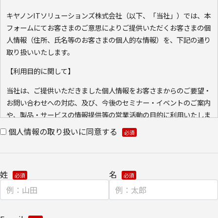
キヤノンITソリューションズ株式会社（以下、「当社」）では、本
フォームにてお客さまのご意思によりご提供いただくお客さまの個
人情報（住所、氏名等のお客さまの個人的な情報）を、下記の通り
取り扱いいたします。
【利用目的に関して】
当社は、ご提供いただきました個人情報をお客さまからのご要望・
お問い合わせへの対応、及び、今後のセミナー・イベントのご案内
や、製品・サービスの情報提供等の営業活動の目的に利用いたしま
す。ご本人の同意なく利用目的以外に利用いたしません。
個人情報の取り扱いに同意する
また、当社が既に保有している会員情報などの個人情報と
Cookie（クッキー）を紐づけて、ウェブアクセス履歴を取得する
場合があります。取得可能なアクセス履歴は、メールに設定したリ
姓
名
ンク先ページ、および当社と当社のグループ会社が運営・開設する
ウェブページ内に限られます。アクセス履歴は、市場分析、およ
び、これに基づく販売促進活動のために利用します。