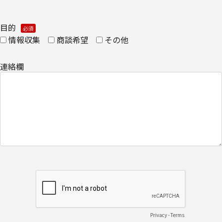
・
個人のお客さまのお手続き方法
目的
【安全対策に関して】
情報収集
商談希望
その他
このページは通信途上における第三者の不正なアクセスに備えて、
連絡欄
SSL（Secure Sockets Layer）による個人情報の暗号化またはこれ
に準ずるセキュリティ技術を施し、安全性の確保に努めます。
【個人情報保護管理者】
キヤノンITソリューションズ株式会社
企画本部 営業・マーケティング推進部 部長
【お問い合わせ先】
キヤノンITソリューションズ株式会社
企画本部 営業・マーケティング推進部
Privacy
-
Terms
TEL 03-6701-3440