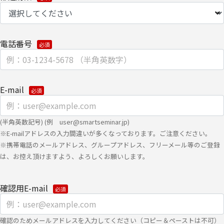
渡しにて提供いたします。
なお、上記利用目的の範囲で利用するにあたり、当社のグループ会
社およびパートナー企業より直接ご連絡させていただく場合があり
電話番号
ます。
【委託先に関して】
E-mail
当社は、委託業務により個人情報を外部へ預託する場合は、適切な
機密保持契約を締結し委託先を監督します。
(半角英数記号) (例 user@smartseminar.jp)
【情報提供の任意性に関して】
※E-mailアドレスの入力間違いが多くなっております。ご注意ください。
※携帯電話のメールアドレス、グループアドレス、フリーメール等のご登録
個人情報をご提供いただけない場合は、当社からのお問い合わせ対
は、お控え頂けますよう、よろしくお願いします。
応/各種情報/サービスをお届けできなくなる場合がございます。
【個人情報の開示/訂正/削除に関して】
確認用E-mail
ご提供いただきました個人情報の開示/訂正/削除などを希望される
場合は、下記の【お問い合わせ先】にご連絡ください。また、お手
確認のためメールアドレスを入力してください（コピー＆ペーストは不可）
続きの詳細については、以下をご参照ください。