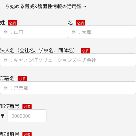
ウェブサイトにおける、お客さまアクセス情報の取り扱いについ
ら始める脅威&脆弱性情報の活用術～
て。
姓
名
・
クッキー（cookie）とウェブビーコンの使用によるアクセス情報
の収集
【第三者提供に関して】
法人名（会社名、学校名、団体名）
当社はご提供いただきました個人情報を安全に管理し、以下の場合
を除き、ご本人の同意なく第三者に開示・提供しません。
・法令に基づく場合
部署名
・上記利用目的を実施するために、適切な機密保持契約を締結した
業務委託先へ委託する場合
郵便番号
・上記利用目的の範囲内で利用するために、当社のグループ会社お
よびパートナー企業に提供する場合
個人情報を提供する場合は、ご提供頂いた個人情報の全ての項目に
都道府県
ついて、電子的な伝送または紙面/電子媒体による搬送もしくは手