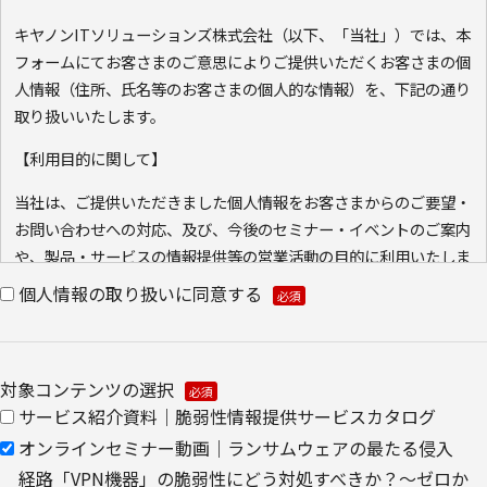
キヤノンITソリューションズ株式会社（以下、「当社」）では、本
フォームにてお客さまのご意思によりご提供いただくお客さまの個
人情報（住所、氏名等のお客さまの個人的な情報）を、下記の通り
取り扱いいたします。
【利用目的に関して】
当社は、ご提供いただきました個人情報をお客さまからのご要望・
お問い合わせへの対応、及び、今後のセミナー・イベントのご案内
や、製品・サービスの情報提供等の営業活動の目的に利用いたしま
す。ご本人の同意なく利用目的以外に利用いたしません。
個人情報の取り扱いに同意する
また、当社が既に保有している会員情報などの個人情報と
Cookie（クッキー）を紐づけて、ウェブアクセス履歴を取得する
場合があります。取得可能なアクセス履歴は、メールに設定したリ
対象コンテンツの選択
ンク先ページ、および当社と当社のグループ会社が運営・開設する
サービス紹介資料｜脆弱性情報提供サービスカタログ
ウェブページ内に限られます。アクセス履歴は、市場分析、およ
オンラインセミナー動画｜ランサムウェアの最たる侵入
び、これに基づく販売促進活動のために利用します。
経路「VPN機器」の脆弱性にどう対処すべきか？～ゼロか