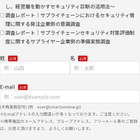
ウェブサイトにおける、お客さまアクセス情報の取り扱いについ
し、経営層を動かすセキュリティ診断の活用法～
て。
調査レポート｜サプライチェーンにおけるセキュリティ管
理に関する発注企業側の意識調査
・
クッキー（cookie）とウェブビーコンの使用によるアクセス情報
調査レポート｜サプライチェーンセキュリティ対策評価制
の収集
度に関するサプライヤー企業側の準備実態調査
【第三者提供に関して】
姓
名
当社はご提供いただきました個人情報を安全に管理し、以下の場合
を除き、ご本人の同意なく第三者に開示・提供しません。
・法令に基づく場合
E-mail
・上記利用目的を実施するために、適切な機密保持契約を締結した
業務委託先へ委託する場合
(半角英数記号) (例 user@smartseminar.jp)
・上記利用目的の範囲内で利用するために、当社のグループ会社お
※E-mailアドレスの入力間違いが多くなっております。ご注意ください。
よびパートナー企業に提供する場合
※携帯電話のメールアドレス、グループアドレス、フリーメール等のご登録
は、お控え頂けますよう、よろしくお願いします。
個人情報を提供する場合は、ご提供頂いた個人情報の全ての項目に
ついて、電子的な伝送または紙面/電子媒体による搬送もしくは手