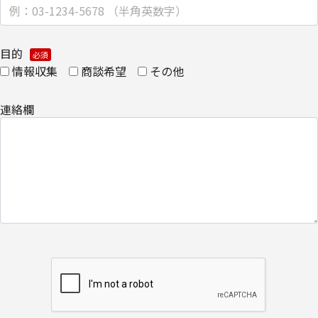
・
個人のお客さまのお手続き方法
目的
【安全対策に関して】
情報収集
商談希望
その他
このページは通信途上における第三者の不正なアクセスに備えて、
SSL（Secure Sockets Layer）による個人情報の暗号化またはこれ
連絡欄
に準ずるセキュリティ技術を施し、安全性の確保に努めます。
【個人情報保護管理者】
キヤノンITソリューションズ株式会社
企画本部 営業・マーケティング推進部 部長
【お問い合わせ先】
キヤノンITソリューションズ株式会社
企画本部 営業・マーケティング推進部
TEL 03-6701-3440