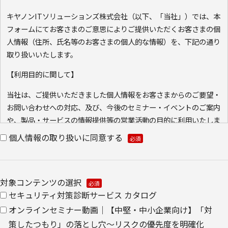
キヤノンITソリューションズ株式会社（以下、「当社」）では、本
フォームにてお客さまのご意思によりご提供いただくお客さまの個
人情報（住所、氏名等のお客さまの個人的な情報）を、下記の通り
取り扱いいたします。
【利用目的に関して】
当社は、ご提供いただきました個人情報をお客さまからのご要望・
お問い合わせへの対応、及び、今後のセミナー・イベントのご案内
や、製品・サービスの情報提供等の営業活動の目的に利用いたしま
す。ご本人の同意なく利用目的以外に利用いたしません。
個人情報の取り扱いに同意する
また、当社が既に保有している会員情報などの個人情報と
Cookie（クッキー）を紐づけて、ウェブアクセス履歴を取得する
場合があります。取得可能なアクセス履歴は、メールに設定したリ
対象コンテンツの選択
ンク先ページ、および当社と当社のグループ会社が運営・開設する
セキュリティ対策診断サービス カタログ
ウェブページ内に限られます。アクセス履歴は、市場分析、およ
オンラインセミナー動画｜【中堅・中小企業向け】「対
び、これに基づく販売促進活動のために利用します。
策したつもり」の落とし穴～リスクの優先度を明確化