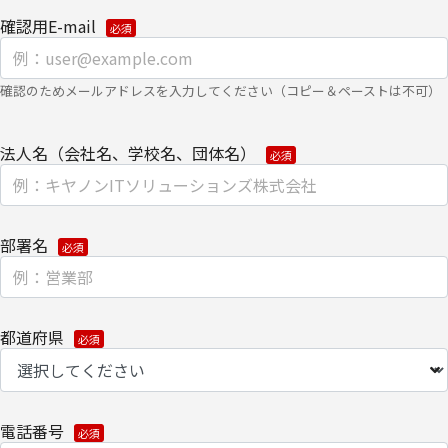
渡しにて提供いたします。
確認用E-mail
なお、上記利用目的の範囲で利用するにあたり、当社のグループ会
社およびパートナー企業より直接ご連絡させていただく場合があり
確認のためメールアドレスを入力してください（コピー＆ペーストは不可）
ます。
【委託先に関して】
法人名（会社名、学校名、団体名）
当社は、委託業務により個人情報を外部へ預託する場合は、適切な
機密保持契約を締結し委託先を監督します。
部署名
【情報提供の任意性に関して】
個人情報をご提供いただけない場合は、当社からのお問い合わせ対
応/各種情報/サービスをお届けできなくなる場合がございます。
都道府県
【個人情報の開示/訂正/削除に関して】
ご提供いただきました個人情報の開示/訂正/削除などを希望される
場合は、下記の【お問い合わせ先】にご連絡ください。また、お手
電話番号
続きの詳細については、以下をご参照ください。