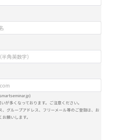
における第三者の不正なアクセスに備えて、
kets Layer）による個人情報の暗号化またはこれに準
を施し、安全性の確保に努めます。
】
ョンズ株式会社
ティング推進部 部長
rtseminar.jp)
ョンズ株式会社
力間違いが多くなっております。ご注意ください。
ス、グループアドレス、フリーメール等のご登録は、お
ティング推進部
くお願いします。
に関する当社の考え方をご覧になりたい方は、キヤ