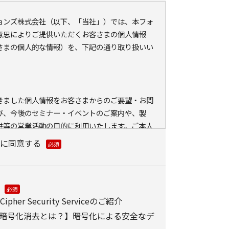
ションズ株式会社（以下、「当社」）では、本フォ
意思によりご提供いただくお客さまの個人情報
さまの個人的な情報）を、下記の通り取り扱いい
きました個人情報をお客さまからのご要望・お問
び、今後のセミナー・イベントのご案内や、製
供等の営業活動の目的に利用いたします。ご本人
外に利用いたしません。
に同意する
ている会員情報などの個人情報とCookie（クッ
ェブアクセス履歴を取得する場合があります。取得
、メールに設定したリンク先ページ、および当社
が運営・開設するウェブページ内に限られます。
er Security Serviceのご紹介
分析、および、これに基づく販売促進活動のため
暗号化消去とは？】暗号化による安全なデ