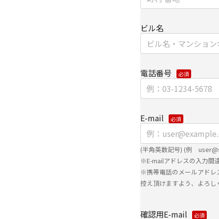
【安全対策に関して】
ビル名
このページは通信途上
SSL（Secure Soc
ずるセキュリティ技術
電話番号
【個人情報保護管理者
キヤノンITソリューシ
E-mail
企画本部 営業・マーケ
【お問い合わせ先】
(半角英数記号) (例 user@sma
キヤノンITソリューシ
※E-mailアドレスの入
※携帯電話のメールアドレ
企画本部 営業・マーケ
控え頂けますよう、よろし
TEL 03-6701-3440
確認用E-mail
​個人情報の取扱全般