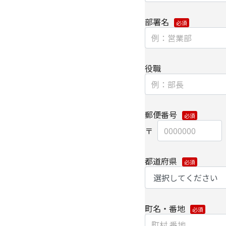
供いたします。
部署名
なお、上記利用目的の
よびパートナー企業よ
【委託先に関して】
役職
当社は、委託業務によ
保持契約を締結し委託
【情報提供の任意性に
郵便番号
個人情報をご提供いた
種情報/サービスをお
【個人情報の開示/訂正
都道府県
ご提供いただきました
は、下記の【お問い合
細については、以下を
町名・番地
・
個人のお客さまのお