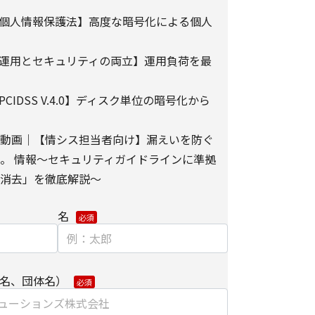
、お客さまアクセス情報の取り扱いについて。
個人情報保護法】高度な暗号化による個人
e）とウェブビーコンの使用によるアクセス情報の収
運用とセキュリティの両立】運用負荷を最
】
IDSS V.4.0】ディスク単位の暗号化から
ました個人情報を安全に管理し、以下の場合を除
第三者に開示・提供しません。
動画｜【情シス担当者向け】漏えいを防ぐ
。 情報～セキュリティガイドラインに準拠
消去」を徹底解説～
するために、適切な機密保持契約を締結した業務
名
内で利用するために、当社のグループ会社および
する場合
名、団体名）
合は、ご提供頂いた個人情報の全ての項目につい
は紙面/電子媒体による搬送もしくは手渡しにて提