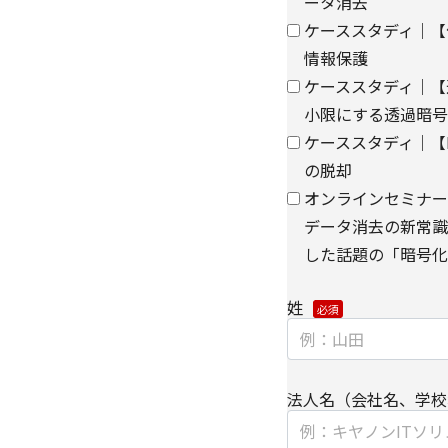
ータ消去
ウェブサイトにおける
ケーススタディ｜【
情報保護
・
クッキー（cooki
ケーススタディ｜【
集
小限にする透過暗号
【第三者提供に関して
ケーススタディ｜【PC
の脱却
当社はご提供いただき
き、ご本人の同意なく
オンラインセミナー
データ消去の新常識
・法令に基づく場合
した話題の「暗号化
・上記利用目的を実施
委託先へ委託する場合
姓
・上記利用目的の範囲
パートナー企業に提供
法人名（会社名、学校
個人情報を提供する場
て、電子的な伝送また