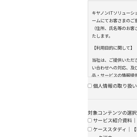
キヤノンITソリュー
ームにてお客さまのご
（住所、氏名等のお客
たします。
【利用目的に関して】
当社は、ご提供いただ
い合わせへの対応、及
品・サービスの情報提
の同意なく利用目的以
個人情報の取り扱い
また、当社が既に保有し
キー）を紐づけて、ウ
可能なアクセス履歴は
対象コンテンツの選択
と当社のグループ会社
サービス紹介資料｜Ciph
アクセス履歴は、市場
ケーススタディ｜【
に利用します。