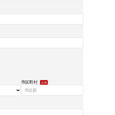
範囲で利用するにあたり、当社のグループ会社お
り直接ご連絡させていただく場合があります。
り個人情報を外部へ預託する場合は、適切な機密
先を監督します。
関して】
だけない場合は、当社からのお問い合わせ対応/各
届けできなくなる場合がございます。
/削除に関して】
市区町村
個人情報の開示/訂正/削除などを希望される場合
わせ先】にご連絡ください。また、お手続きの詳
ご参照ください。
手続き方法