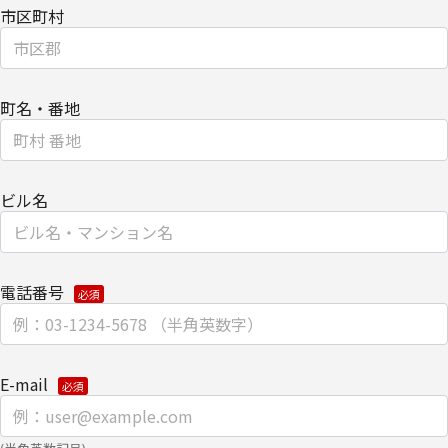
市区町村
渡しにて提供いたします。
なお、上記利用目的の範囲で利用するにあたり、当社のグループ会
社およびパートナー企業より直接ご連絡させていただく場合があり
町名・番地
ます。
【委託先に関して】
当社は、委託業務により個人情報を外部へ預託する場合は、適切な
ビル名
機密保持契約を締結し委託先を監督します。
【情報提供の任意性に関して】
電話番号
個人情報をご提供いただけない場合は、当社からのお問い合わせ対
応/各種情報/サービスをお届けできなくなる場合がございます。
【個人情報の開示/訂正/削除に関して】
E-mail
ご提供いただきました個人情報の開示/訂正/削除などを希望される
場合は、下記の【お問い合わせ先】にご連絡ください。また、お手
続きの詳細については、以下をご参照ください。