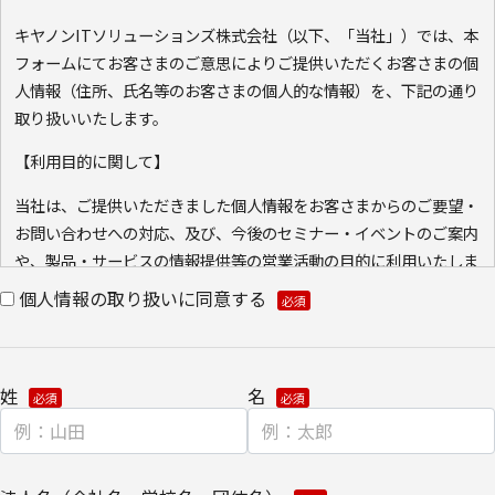
キヤノンITソリューションズ株式会社（以下、「当社」）では、本
フォームにてお客さまのご意思によりご提供いただくお客さまの個
人情報（住所、氏名等のお客さまの個人的な情報）を、下記の通り
取り扱いいたします。
【利用目的に関して】
当社は、ご提供いただきました個人情報をお客さまからのご要望・
お問い合わせへの対応、及び、今後のセミナー・イベントのご案内
や、製品・サービスの情報提供等の営業活動の目的に利用いたしま
す。ご本人の同意なく利用目的以外に利用いたしません。
個人情報の取り扱いに同意する
また、当社が既に保有している会員情報などの個人情報と
Cookie（クッキー）を紐づけて、ウェブアクセス履歴を取得する
場合があります。取得可能なアクセス履歴は、メールに設定したリ
姓
名
ンク先ページ、および当社と当社のグループ会社が運営・開設する
ウェブページ内に限られます。アクセス履歴は、市場分析、およ
び、これに基づく販売促進活動のために利用します。