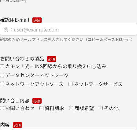
(半角英数記号)
・
個人のお客さまのお手続き方法
確認用E-mail
【安全対策に関して】
このページは通信途上における第三者の不正なアクセスに備えて、
確認のためメールアドレスを入力してください（コピー＆ペーストは不可）
SSL（Secure Sockets Layer）による個人情報の暗号化またはこれ
に準ずるセキュリティ技術を施し、安全性の確保に努めます。
お問い合わせの製品
【個人情報保護管理者】
カモン！光／INS回線からの乗り換え申し込み
キヤノンITソリューションズ株式会社
データセンターネットワーク
ネットワークアウトソース
ネットワークサービス
企画本部 営業・マーケティング推進部 部長
【お問い合わせ先】
問い合せ内容
お問い合わせ
資料請求
商談希望
その他
キヤノンITソリューションズ株式会社
企画本部 営業・マーケティング推進部
内容
TEL 03-6701-3440