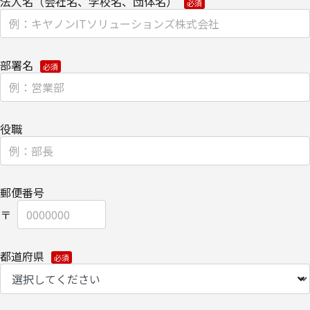
法人名（会社名、学校名、団体名）
ウェブサイトにおける、お客さまアクセス情報の取り扱いについ
て。
・
クッキー（cookie）とウェブビーコンの使用によるアクセス情報
部署名
の収集
【第三者提供に関して】
当社はご提供いただきました個人情報を安全に管理し、以下の場合
役職
を除き、ご本人の同意なく第三者に開示・提供しません。
・法令に基づく場合
郵便番号
・上記利用目的を実施するために、適切な機密保持契約を締結した
業務委託先へ委託する場合
・上記利用目的の範囲内で利用するために、当社のグループ会社お
都道府県
よびパートナー企業に提供する場合
個人情報を提供する場合は、ご提供頂いた個人情報の全ての項目に
ついて、電子的な伝送または紙面/電子媒体による搬送もしくは手