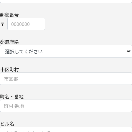
なお、上記利用目的の範囲で利用するにあたり、当社のグループ会
社およびパートナー企業より直接ご連絡させていただく場合があり
郵便番号
ます。
【委託先に関して】
都道府県
当社は、委託業務により個人情報を外部へ預託する場合は、適切な
機密保持契約を締結し委託先を監督します。
【情報提供の任意性に関して】
市区町村
個人情報をご提供いただけない場合は、当社からのお問い合わせ対
応/各種情報/サービスをお届けできなくなる場合がございます。
【個人情報の開示/訂正/削除に関して】
町名・番地
ご提供いただきました個人情報の開示/訂正/削除などを希望される
場合は、下記の【お問い合わせ先】にご連絡ください。また、お手
続きの詳細については、以下をご参照ください。
ビル名
・
個人のお客さまのお手続き方法