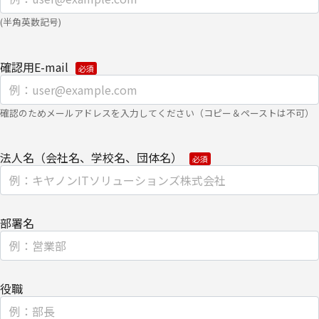
て。
(半角英数記号)
・
クッキー（cookie）とウェブビーコンの使用によるアクセス情報
の収集
確認用E-mail
【第三者提供に関して】
当社はご提供いただきました個人情報を安全に管理し、以下の場合
確認のためメールアドレスを入力してください（コピー＆ペーストは不可）
を除き、ご本人の同意なく第三者に開示・提供しません。
・法令に基づく場合
法人名（会社名、学校名、団体名）
・上記利用目的を実施するために、適切な機密保持契約を締結した
業務委託先へ委託する場合
部署名
・上記利用目的の範囲内で利用するために、当社のグループ会社お
よびパートナー企業に提供する場合
個人情報を提供する場合は、ご提供頂いた個人情報の全ての項目に
役職
ついて、電子的な伝送または紙面/電子媒体による搬送もしくは手
渡しにて提供いたします。