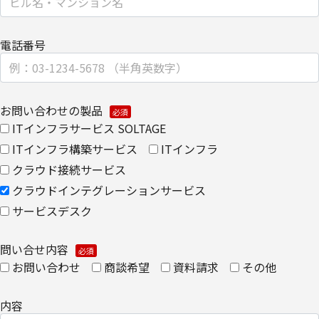
【安全対策に関して】
電話番号
このページは通信途上における第三者の不正なアクセスに備えて、
SSL（Secure Sockets Layer）による個人情報の暗号化またはこれ
に準ずるセキュリティ技術を施し、安全性の確保に努めます。
お問い合わせの製品
【個人情報保護管理者】
ITインフラサービス SOLTAGE
キヤノンITソリューションズ株式会社
ITインフラ構築サービス
ITインフラ
クラウド接続サービス
企画本部 営業・マーケティング推進部 部長
クラウドインテグレーションサービス
【お問い合わせ先】
サービスデスク
キヤノンITソリューションズ株式会社
問い合せ内容
企画本部 営業・マーケティング推進部
お問い合わせ
商談希望
資料請求
その他
TEL 03-6701-3440
内容
​個人情報の取扱全般に関する当社の考え方をご覧になりたい方は、