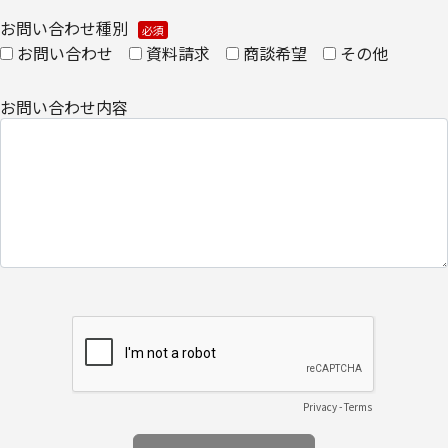
お問い合わせ種別
【安全対策に関して】
お問い合わせ
資料請求
商談希望
その他
このページは通信途上における第三者の不正なアクセスに備えて、
SSL（Secure Sockets Layer）による個人情報の暗号化またはこれ
お問い合わせ内容
に準ずるセキュリティ技術を施し、安全性の確保に努めます。
【個人情報保護管理者】
キヤノンITソリューションズ株式会社
企画本部 営業・マーケティング推進部 部長
【お問い合わせ先】
キヤノンITソリューションズ株式会社
企画本部 営業・マーケティング推進部
TEL 03-6701-3440
Privacy
-
Terms
​個人情報の取扱全般に関する当社の考え方をご覧になりたい方は、