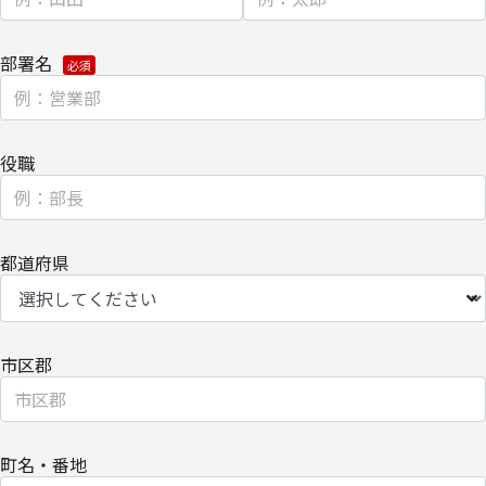
て。
・
クッキー（cookie）とウェブビーコンの使用によるアクセス情報
部署名
の収集
【第三者提供に関して】
当社はご提供いただきました個人情報を安全に管理し、以下の場合
役職
を除き、ご本人の同意なく第三者に開示・提供しません。
・法令に基づく場合
都道府県
・上記利用目的を実施するために、適切な機密保持契約を締結した
業務委託先へ委託する場合
・上記利用目的の範囲内で利用するために、当社のグループ会社お
市区郡
よびパートナー企業に提供する場合
個人情報を提供する場合は、ご提供頂いた個人情報の全ての項目に
ついて、電子的な伝送または紙面/電子媒体による搬送もしくは手
町名・番地
渡しにて提供いたします。