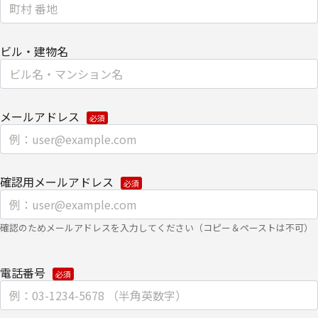
なお、上記利用目的の範囲で利用するにあたり、当社のグループ会
社およびパートナー企業より直接ご連絡させていただく場合があり
ビル・建物名
ます。
【委託先に関して】
当社は、委託業務により個人情報を外部へ預託する場合は、適切な
メールアドレス
機密保持契約を締結し委託先を監督します。
【情報提供の任意性に関して】
確認用メールアドレス
個人情報をご提供いただけない場合は、当社からのお問い合わせ対
応/各種情報/サービスをお届けできなくなる場合がございます。
【個人情報の開示/訂正/削除に関して】
確認のためメールアドレスを入力してください（コピー＆ペーストは不可）
ご提供いただきました個人情報の開示/訂正/削除などを希望される
電話番号
場合は、下記の【お問い合わせ先】にご連絡ください。また、お手
続きの詳細については、以下をご参照ください。
・
個人のお客さまのお手続き方法