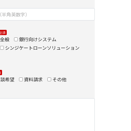
ョンズ株式会社
ィング部
全般
銀行向けシステム
シンジケートローンソリューション
関する当社の考え方をご覧になりたい方は、キヤ
ンズ株式会社の個人情報の取り扱いについてをご覧
ついて
商談希望
資料請求
その他