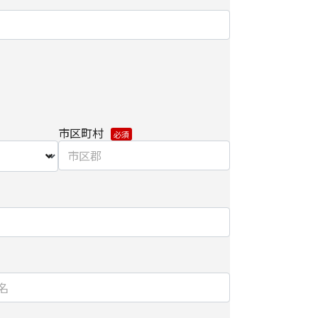
先を監督します。
関して】
だけない場合は、当社からのお問い合わせ対応/各
届けできなくなる場合がございます。
/削除に関して】
個人情報の開示/訂正/削除などを希望される場合
わせ先】にご連絡ください。
市区町村
については、以下をご参照ください。
手続き方法
における第三者の不正なアクセスに備えて、
kets Layer）による個人情報の暗号化またはこれに準
を施し、安全性の確保に努めます。
】
ョンズ株式会社
ィング部 部長