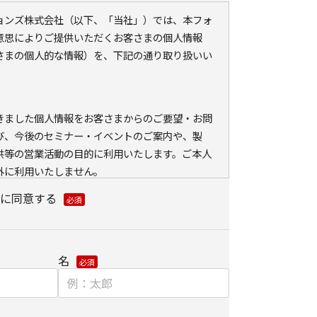
ションズ株式会社（以下、「当社」）では、本フォ
意思によりご提供いただくお客さまの個人情報
さまの個人的な情報）を、下記の通り取り扱いい
きました個人情報をお客さまからのご要望・お問
び、今後のセミナー・イベントのご案内や、製
供等の営業活動の目的に利用いたします。ご本人
外に利用いたしません。
ている会員情報などの個人情報とCookie（クッ
に同意する
ェブアクセス履歴を取得する場合があります。取得
、メールに設定したリンク先ページ、および当社
が運営・開設するウェブページ内に限られます。
名
分析、および、これに基づく販売促進活動のため
る、お客さまアクセス情報の取り扱いについて。
）とウェブビーコンの使用によるアクセス情報の収集