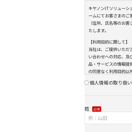
キヤノンITソリュー
ームにてお客さまのご
（住所、氏名等のお客
たします。
【利用目的に関して】
当社は、ご提供いただ
い合わせへの対応、及
品・サービスの情報提
の同意なく利用目的以
また、当社が既に保有し
個人情報の取り扱い
キー）を紐づけて、ウ
可能なアクセス履歴は
と当社のグループ会社
姓
アクセス履歴は、市場
に利用します。
・ウェブサイトにおけ
クッキー（cookie