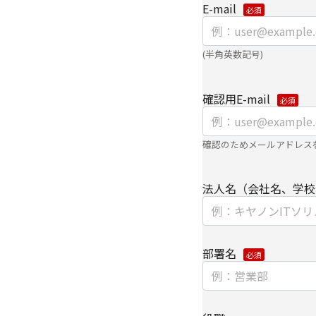
E-mail
【第三者提供に関して
当社はご提供いただき
(半角英数記号)
き、ご本人の同意なく
・法令に基づく場合
確認用E-mail
・上記利用目的を実施
委託先へ委託する場合
・上記利用目的の範囲
確認のためメールアドレス
パートナー企業に提供
個人情報を提供する場
法人名（会社名、学校
て、電子的な伝送また
供いたします。
なお、上記利用目的の
部署名
よびパートナー企業よ
【委託先に関して】
当社は、委託業務によ