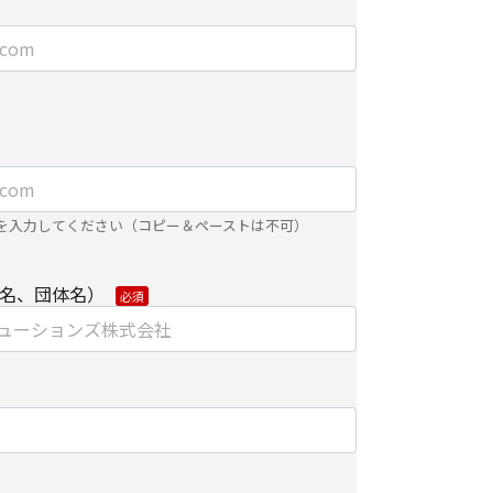
】
ました個人情報を安全に管理し、以下の場合を除
第三者に開示・提供しません。
するために、適切な機密保持契約を締結した業務
内で利用するために、当社のグループ会社および
を入力してください（コピー＆ペーストは不可）
する場合
合は、ご提供頂いた個人情報の全ての項目につい
名、団体名）
は紙面/電子媒体による搬送もしくは手渡しにて提
範囲で利用するにあたり、当社のグループ会社お
り直接ご連絡させていただく場合があります。
り個人情報を外部へ預託する場合は、適切な機密