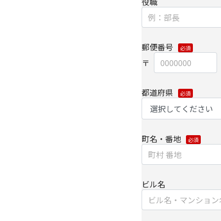
役職
保持契約を締結し委託
【情報提供の任意性に
個人情報をご提供いた
種情報/サービスをお
郵便番号
【個人情報の開示/訂正
ご提供いただきました
は、下記の【お問い合
都道府県
また、お手続きの詳細
・
個人のお客さまのお
【安全対策に関して】
町名・番地
このページは通信途上
SSL（Secure Soc
ずるセキュリティ技術
ビル名
【個人情報保護管理者
キヤノンITソリューシ
コーポレートマーケテ