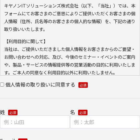
キヤノンITソリューションズ株式会社（以下、「当社」）では、本
フォームにてお客さまのご意思によりご提供いただくお客さまの個
人情報（住所、氏名等のお客さまの個人的な情報）を、下記の通り
取り扱いいたします。
【利用目的に関して】
当社は、ご提供いただきました個人情報をお客さまからのご要望・
お問い合わせへの対応、及び、今後のセミナー・イベントのご案内
や、製品・サービスの情報提供等の営業活動の目的に利用いたしま
す。ご本人の同意なく利用目的以外に利用いたしません。
また、当社が既に保有している会員情報などの個人情報と
個人情報の取り扱いに同意する
Cookie（クッキー）を紐づけて、ウェブアクセス履歴を取得する
場合があります。取得可能なアクセス履歴は、メールに設定したリ
ンク先ページ、および当社と当社のグループ会社が運営・開設する
姓
名
ウェブページ内に限られます。アクセス履歴は、市場分析、およ
び、これに基づく販売促進活動のために利用します。
・ウェブサイトにおける、お客さまアクセス情報の取り扱いについ
て。