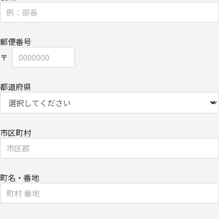
【委託先に関して】
当社は、委託業務により個人情報を外部へ預託する場合は、適切な
機密保持契約を締結し委託先を監督します。
郵便番号
【情報提供の任意性に関して】
個人情報をご提供いただけない場合は、当社からのお問い合わせ対
応/各種情報/サービスをお届けできなくなる場合がございます。
都道府県
【個人情報の開示/訂正/削除に関して】
ご提供いただきました個人情報の開示/訂正/削除などを希望される
場合は、下記の【お問い合わせ先】にご連絡ください。
市区町村
また、お手続きの詳細については、以下をご参照ください。
・
個人のお客さまのお手続き方法
【安全対策に関して】
このページは通信途上における第三者の不正なアクセスに備えて、
町名・番地
SSL（Secure Sockets Layer）による個人情報の暗号化またはこれ
に準ずるセキュリティ技術を施し、安全性の確保に努めます。