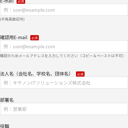
E-mail
クッキー（cookie）とウェブビーコンの使用によるアクセス情報の
収集
(半角英数記号)
【第三者提供に関して】
当社はご提供いただきました個人情報を安全に管理し、以下の場合
を除き、ご本人の同意なく第三者に開示・提供しません。
確認用E-mail
・法令に基づく場合
・上記利用目的を実施するために、適切な機密保持契約を締結した
確認のためメールアドレスを入力してください（コピー＆ペーストは不可）
業務委託先へ委託する場合
・上記利用目的の範囲内で利用するために、当社のグループ会社お
法人名（会社名、学校名、団体名）
よびパートナー企業に提供する場合
個人情報を提供する場合は、ご提供頂いた個人情報の全ての項目に
ついて、電子的な伝送または紙面/電子媒体による搬送もしくは手
部署名
渡しにて提供いたします。
なお、上記利用目的の範囲で利用するにあたり、当社のグループ会
社およびパートナー企業より直接ご連絡させていただく場合があり
ます。
役職