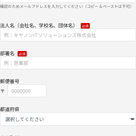
渡しにて提供いたします。
確認のためメールアドレスを入力してください（コピー＆ペーストは不可）
なお、上記利用目的の範囲で利用するにあたり、当社のグループ会
法人名（会社名、学校名、団体名）
社およびパートナー企業より直接ご連絡させていただく場合があり
ます。
【委託先に関して】
部署名
当社は、委託業務により個人情報を外部へ預託する場合は、適切な
機密保持契約を締結し委託先を監督します。
【情報提供の任意性に関して】
郵便番号
個人情報をご提供いただけない場合は、当社からのお問い合わせ対
応/各種情報/サービスをお届けできなくなる場合がございます。
【個人情報の開示/訂正/削除に関して】
都道府県
ご提供いただきました個人情報の開示/訂正/削除などを希望される
場合は、下記の【お問い合わせ先】にご連絡ください。また、お手
続きの詳細については、以下をご参照ください。