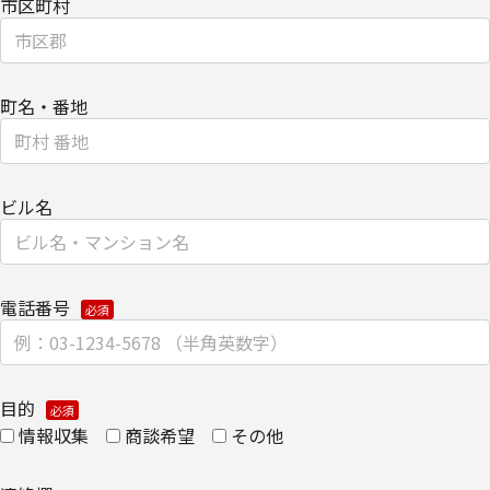
市区町村
・
個人のお客さまのお手続き方法
【安全対策に関して】
町名・番地
このページは通信途上における第三者の不正なアクセスに備えて、
SSL（Secure Sockets Layer）による個人情報の暗号化またはこれ
に準ずるセキュリティ技術を施し、安全性の確保に努めます。
ビル名
【個人情報保護管理者】
キヤノンITソリューションズ株式会社
電話番号
企画本部 営業・マーケティング推進部 部長
【お問い合わせ先】
キヤノンITソリューションズ株式会社
目的
情報収集
商談希望
その他
企画本部 営業・マーケティング推進部
TEL 03-6701-3440