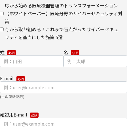
ウェブサイトにおける、お客さまアクセス情報の取り扱いについ
応から始める医療機器管理のトランスフォーメーション
て。
【ホワイトペーパー】医療分野のサイバーセキュリティ対
策
・
クッキー（cookie）とウェブビーコンの使用によるアクセス情報
今から取り組める！これまで盲点だったサイバーセキュ
の収集
リティを基点にした施策 5選
【第三者提供に関して】
姓
名
当社はご提供いただきました個人情報を安全に管理し、以下の場合
を除き、ご本人の同意なく第三者に開示・提供しません。
・法令に基づく場合
E-mail
・上記利用目的を実施するために、適切な機密保持契約を締結した
業務委託先へ委託する場合
(半角英数記号)
・上記利用目的の範囲内で利用するために、当社のグループ会社お
よびパートナー企業に提供する場合
確認用E-mail
個人情報を提供する場合は、ご提供頂いた個人情報の全ての項目に
ついて、電子的な伝送または紙面/電子媒体による搬送もしくは手