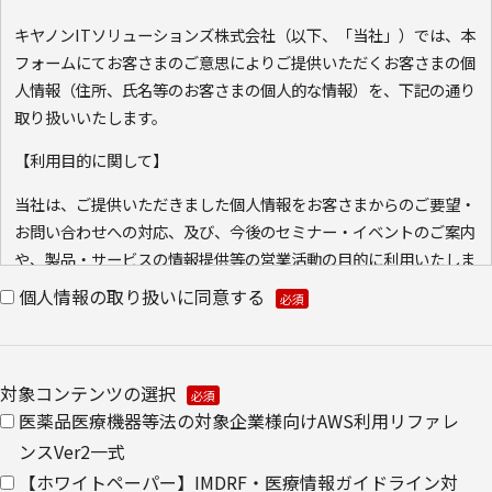
キヤノンITソリューションズ株式会社（以下、「当社」）では、本
フォームにてお客さまのご意思によりご提供いただくお客さまの個
人情報（住所、氏名等のお客さまの個人的な情報）を、下記の通り
取り扱いいたします。
【利用目的に関して】
当社は、ご提供いただきました個人情報をお客さまからのご要望・
お問い合わせへの対応、及び、今後のセミナー・イベントのご案内
や、製品・サービスの情報提供等の営業活動の目的に利用いたしま
す。ご本人の同意なく利用目的以外に利用いたしません。
個人情報の取り扱いに同意する
また、当社が既に保有している会員情報などの個人情報と
Cookie（クッキー）を紐づけて、ウェブアクセス履歴を取得する
場合があります。取得可能なアクセス履歴は、メールに設定したリ
対象コンテンツの選択
ンク先ページ、および当社と当社のグループ会社が運営・開設する
医薬品医療機器等法の対象企業様向けAWS利用リファレ
ウェブページ内に限られます。アクセス履歴は、市場分析、およ
ンスVer2一式
び、これに基づく販売促進活動のために利用します。
【ホワイトペーパー】IMDRF・医療情報ガイドライン対