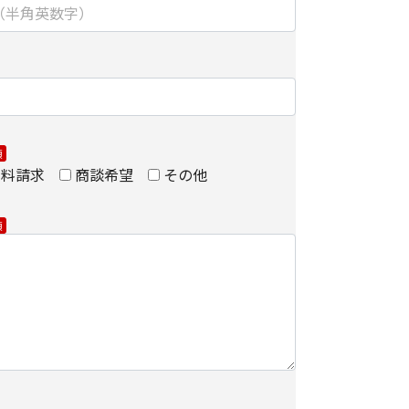
を施し、安全性の確保に努めます。
】
ョンズ株式会社
ィング部 部長
ョンズ株式会社
資料請求
商談希望
その他
ィング部
関する当社の考え方をご覧になりたい方は、キヤ
ンズ株式会社の個人情報の取り扱いについてをご覧
ついて