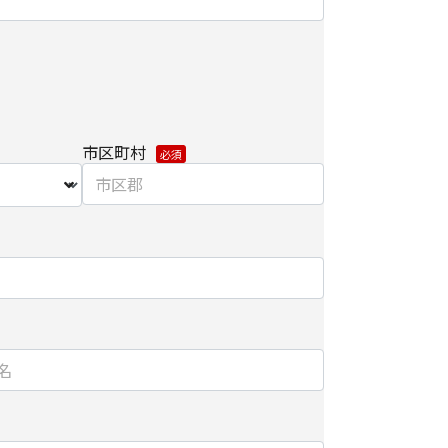
範囲内で、委託業務により個人情報を外部へ預託
密保持契約を締結し委託先を監督します。
関して】
をご希望されない場合、当社からの各種情報/サー
市区町村
なる場合がございます。
/削除に関して】
個人情報の開示/訂正/削除などを希望される場合
保護管理元・お問い合わせ先]にお問い合わせくださ
については、以下をご参照ください。
手続き方法
における第三者の不正なアクセスに備えて、
kets Layer）による個人情報の暗号化またはこれに準