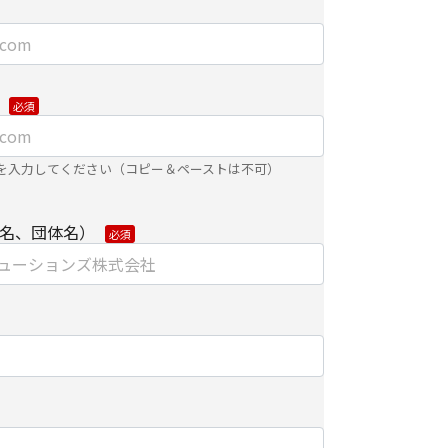
】
ました個人情報を安全に管理し、以下の場合を除
第三者に開示・提供しません。
するために、適切な機密保持契約を締結した業務
を入力してください（コピー＆ペーストは不可）
がある場合
内で利用するために、ご提供いただいた個人情報
、当社のグループ会社およびパートナー企業に、
名、団体名）
で提供する場合
合は、安全を考慮した、電子的な伝送または紙面
渡しにて提供いたします。
せ・お申込みに関する対応への適切な回答処理の
およびパートナー企業より直接ご連絡させていた