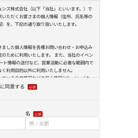
ションズ株式会社（以下「当社」といいます。）で
供いただくお客さまの個人情報（住所、氏名等の
報）を、下記の通り取り扱いいたします。
きました個人情報を各種お問い合わせ・お申込み
営のために利用いたします。 また、当社のイベン
ポート情報の送付など、営業活動に必要な範囲内で
なく利用目的以外に利用いたしません。
ている会員情報などの個人情報とCookie（クッ
ェブアクセス履歴を取得する場合があります。取得
に同意する
、メールに設定したリンク先ページ、および当社
が運営・開設するウェブページ内に限られます。
分析、および、これに基づく販売促進活動のため
名
る、お客さまアクセス情報の取り扱いについて。
）とウェブビーコンの使用によるアクセス情報の収集