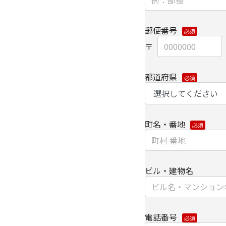
【委託先に関して】
当社は上記利用目的の
する場合は、適切な機
郵便番号
【情報提供の任意性に
必要な個人情報の提供
都道府県
ビスをお届けできなく
【個人情報の開示/訂正
ご提供いただきました
町名・番地
は、下記の[個人情報
い。
また、お手続きの詳細
・
個人のお客さまのお
ビル・建物名
【安全対策に関して】
このページは通信途上
電話番号
SSL（Secure Soc