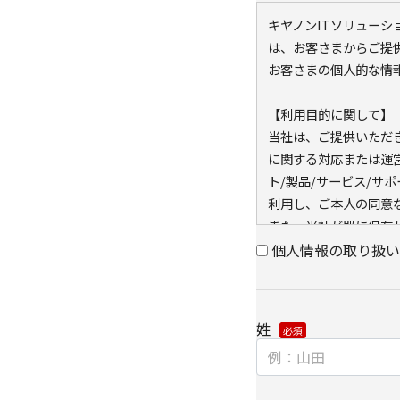
キヤノンITソリュー
は、お客さまからご提
お客さまの個人的な情
【利用目的に関して】
当社は、ご提供いただ
に関する対応または運
ト/製品/サービス/サ
利用し、ご本人の同意
また、当社が既に保有し
キー）を紐づけて、ウ
個人情報の取り扱い
可能なアクセス履歴は
と当社のグループ会社
アクセス履歴は、市場
姓
に利用します。
・ウェブサイトにおけ
クッキー（cookie