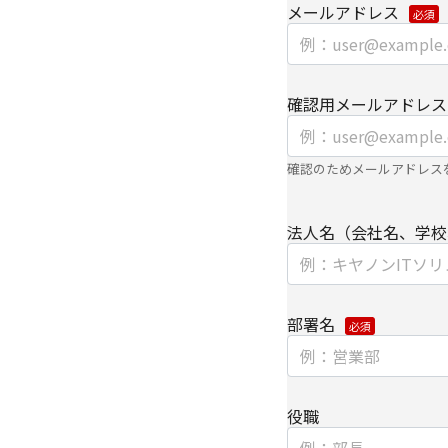
メールアドレス
【第三者提供に関して
当社はご提供いただき
き、ご本人の同意なく
確認用メールアドレス
・法令に基づく場合
・上記利用目的を実施
確認のためメールアドレス
委託先へ委託する必要
・上記利用目的の範囲
の全ての項目について
法人名（会社名、学校
書面もしくは電子媒体
個人情報を提供する場
部署名
による搬送もしくは手
なお、各種お問い合わ
ため、当社の関係会社
だく場合があります。
役職