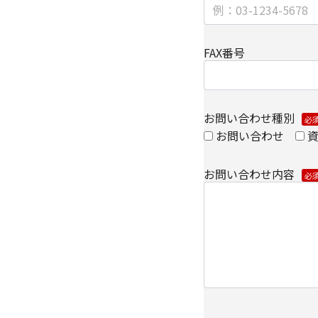
ずるセキュリティ技術
【個人情報保護管理者
FAX番号
キヤノンITソリューシ
コーポレートマーケテ
【お問い合わせ先】
お問い合わせ種別
キヤノンITソリューシ
お問い合わせ
コーポレートマーケテ
TEL 03-6701-3440
お問い合わせ内容
個人情報の取扱全般に
ノンITソリューショ
ください。
個人情報の取り扱いに