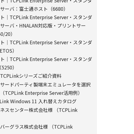
PLink Enterprise Server・スタンダ
サーバ：富士通ホスト（6680）
】
PLink Enterprise Server・スタンダ
ました個人情報を安全に管理し、以下の場合を除
第三者に開示・提供しません。
サーバ・HNALAN対応版・プリントサー
/20）
PLink Enterprise Server・スタンダ
するために、適切な機密保持契約を締結した業務
ETOS）
PLink Enterprise Server・スタンダ
内で利用するために、当社のグループ会社および
する場合
（5250）
CPLinkシリーズご紹介資料
合は、ご提供頂いた個人情報の全ての項目につい
サードパーティ製端末エミュレータを選択
は紙面/電子媒体による搬送もしくは手渡しにて提
Link Enterprise Server活用例）
nk Windows 11 入れ替えカタログ
範囲で利用するにあたり、当社のグループ会社お
り直接ご連絡させていただく場合があります。
スセンター株式会社様 （TCPLink
）
ーグラス株式会社様 （TCPLink
り個人情報を外部へ預託する場合は、適切な機密