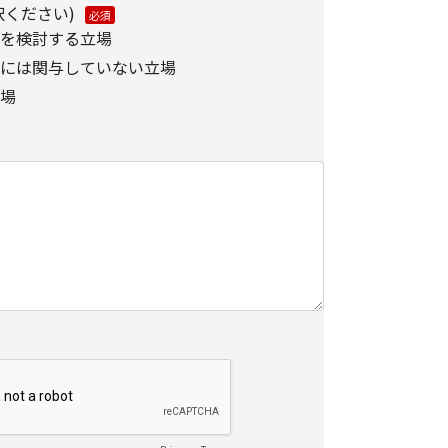
択ください)
を検討する立場
には関与していない立場
場