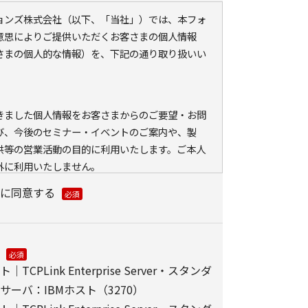
ションズ株式会社（以下、「当社」）では、本フォ
意思によりご提供いただくお客さまの個人情報
さまの個人的な情報）を、下記の通り取り扱いい
きました個人情報をお客さまからのご要望・お問
び、今後のセミナー・イベントのご案内や、製
供等の営業活動の目的に利用いたします。ご本人
外に利用いたしません。
ている会員情報などの個人情報とCookie（クッ
に同意する
ェブアクセス履歴を取得する場合があります。取得
、メールに設定したリンク先ページ、および当社
が運営・開設するウェブページ内に限られます。
分析、および、これに基づく販売促進活動のため
PLink Enterprise Server・スタンダ
る、お客さまアクセス情報の取り扱いについて。
ーバ：IBMホスト（3270）
）とウェブビーコンの使用によるアクセス情報の収集