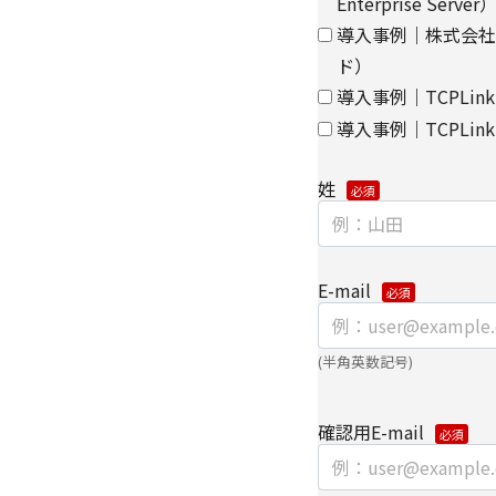
Enterprise Server
保持契約を締結し委託
導入事例｜株式会社鈴
【情報提供の任意性に
ド）
個人情報をご提供いた
導入事例｜TCPLink E
種情報/サービスをお
導入事例｜TCPLi
【個人情報の開示/訂正
ご提供いただきました
姓
は、下記の【お問い合
また、お手続きの詳細
・
個人のお客さまのお
E-mail
【安全対策に関して】
このページは通信途上
SSL（Secure Soc
(半角英数記号)
ずるセキュリティ技術
【個人情報保護管理者
確認用E-mail
キヤノンITソリューシ
コーポレートマーケテ