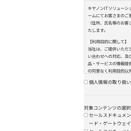
キヤノンITソリュー
ームにてお客さまのご
（住所、氏名等のお客
たします。
【利用目的に関して】
当社は、ご提供いただ
い合わせへの対応、及
品・サービスの情報提
の同意なく利用目的以
また、当社が既に保有し
個人情報の取り扱い
キー）を紐づけて、ウ
可能なアクセス履歴は
と当社のグループ会社
対象コンテンツの選択
アクセス履歴は、市場
セールスドキュメント｜TC
に利用します。
・ウェブサイトにおけ
ード・ゲートウェイサ
クッキー（cookie