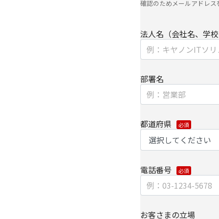
確認のためメールアドレス
【お問い合わせ先】
キヤノンITソリューシ
法人名（会社名、学校
コーポレートマーケテ
TEL 03-6701-3440
部署名
個人情報の取扱全般に
ノンITソリューショ
ください。
個人情報の取り扱いに
都道府県
電話番号
お客さまの立場