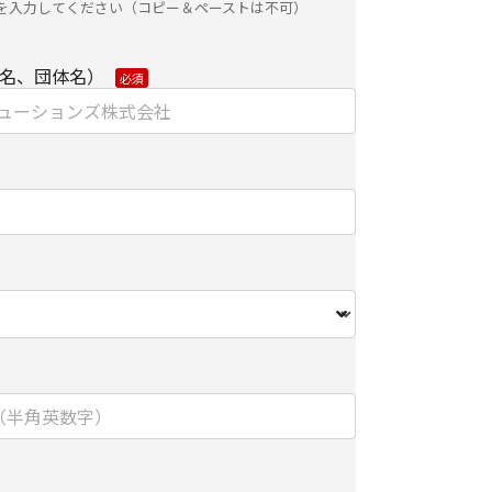
を入力してください（コピー＆ペーストは不可）
ョンズ株式会社
名、団体名）
ィング部
関する当社の考え方をご覧になりたい方は、キヤ
ンズ株式会社の個人情報の取り扱いについてをご覧
ついて