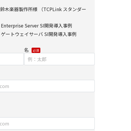
）
先を監督します。
木楽器製作所様 （TCPLink スタンダー
関して】
だけない場合は、当社からのお問い合わせ対応/各
nterprise Server SI開発導入事例
届けできなくなる場合がございます。
nk ゲートウェイサーバ SI開発導入事例
/削除に関して】
個人情報の開示/訂正/削除などを希望される場合
名
わせ先】にご連絡ください。
については、以下をご参照ください。
手続き方法
における第三者の不正なアクセスに備えて、
kets Layer）による個人情報の暗号化またはこれに準
を施し、安全性の確保に努めます。
】
ョンズ株式会社
ィング部 部長