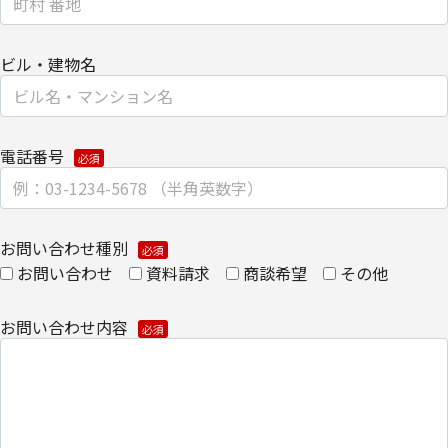
【安全対策に関して】
ビル・建物名
このページは通信途上における第三者の不正なアクセスに備えて、
SSL（Secure Sockets Layer）による個人情報の暗号化またはこれ
に準ずるセキュリティ技術を施し、安全性の確保に努めます。
電話番号
【個人情報保護管理者】
キヤノンITソリューションズ株式会社
コーポレートマーケティング部 部長
お問い合わせ種別
お問い合わせ
資料請求
商談希望
その他
【お問い合わせ先】
キヤノンITソリューションズ株式会社
コーポレートマーケティング部
お問い合わせ内容
TEL 03-6701-3440
個人情報の取扱全般に関する当社の考え方をご覧になりたい方は、
キヤノンITソリューションズ株式会社の個人情報の取り扱いについ