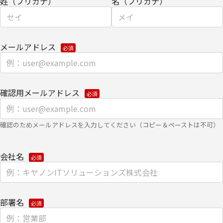
姓（フリガナ）
名（フリガナ）
て。
クッキー（cookie）とウェブビーコンの使用によるアクセス情報の
収集
メールアドレス
【第三者提供に関して】
当社はご提供いただきました個人情報を安全に管理し、以下の場合
を除き、ご本人の同意なく第三者に開示・提供しません。
確認用メールアドレス
・法令に基づく場合
・上記利用目的を実施するために、適切な機密保持契約を締結した
確認のためメールアドレスを入力してください（コピー＆ペーストは不可）
業務委託先へ委託する必要がある場合
・上記利用目的の範囲内で利用するために、ご提供いただいた個人
会社名
情報の全ての項目について、当社のグループ会社およびパートナー
企業に、書面もしくは電子媒体で提供する場合
個人情報を提供する場合は、安全を考慮した、電子的な伝送または
部署名
紙面による搬送もしくは手渡しにて提供いたします。
なお、各種お問い合わせ・お申込みに関する対応への適切な回答処