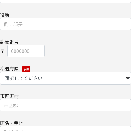
理のため、当社の関係会社およびパートナー企業より直接ご連絡さ
せていただく場合があります。
役職
【委託先に関して】
当社は上記利用目的の範囲内で、委託業務により個人情報を外部へ
郵便番号
預託する場合は、適切な機密保持契約を締結し委託先を監督しま
す。
【情報提供の任意性に関して】
都道府県
必要な個人情報の提供をご希望されない場合、当社からの各種情
報/サービスをお届けできなくなる場合がございます。
【個人情報の開示/訂正/削除に関して】
市区町村
ご提供いただきました個人情報の開示/訂正/削除などを希望される
場合は、下記の[個人情報保護管理元・お問い合わせ先]にお問い合
わせください。
町名・番地
また、お手続きの詳細については、以下をご参照ください。
・
個人のお客さまのお手続き方法