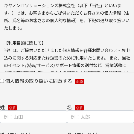
キヤノンITソリューションズ株式会社（以下「当社」といいま
す。）では、お客さまからご提供いただくお客さまの個人情報（住
所、氏名等のお客さまの個人的な情報）を、下記の通り取り扱いい
たします。
【利用目的に関して】
当社は、ご提供いただきました個人情報を各種お問い合わせ・お申
込みに関する対応または運営のために利用いたします。 また、当社
のイベント/製品/サービス/サポート情報の送付など、営業活動に
必要な範囲内で利用し、ご本人の同意なく利用目的以外に利用いた
しません。
個人情報の取り扱いに同意する
また、当社が既に保有している会員情報などの個人情報と
Cookie（クッキー）を紐づけて、ウェブアクセス履歴を取得する
場合があります。取得可能なアクセス履歴は、メールに設定したリ
姓
名
ンク先ページ、および当社と当社のグループ会社が運営・開設する
ウェブページ内に限られます。アクセス履歴は、市場分析、およ
び、これに基づく販売促進活動のために利用します。
・ウェブサイトにおける、お客さまアクセス情報の取り扱いについ