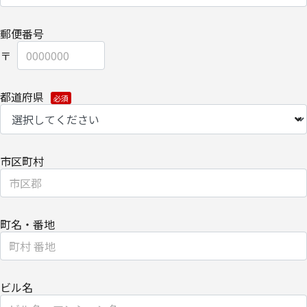
当社は、委託業務により個人情報を外部へ預託する場合は、適切な
機密保持契約を締結し委託先を監督します。
郵便番号
【情報提供の任意性に関して】
個人情報をご提供いただけない場合は、当社からのお問い合わせ対
応/各種情報/サービスをお届けできなくなる場合がございます。
都道府県
【個人情報の開示/訂正/削除に関して】
ご提供いただきました個人情報の開示/訂正/削除などを希望される
場合は、下記の【お問い合わせ先】にご連絡ください。
市区町村
また、お手続きの詳細については、以下をご参照ください。
・
個人のお客さまのお手続き方法
【安全対策に関して】
このページは通信途上における第三者の不正なアクセスに備えて、
町名・番地
SSL（Secure Sockets Layer）による個人情報の暗号化またはこれ
に準ずるセキュリティ技術を施し、安全性の確保に努めます。
【個人情報保護管理者】
ビル名
キヤノンITソリューションズ株式会社