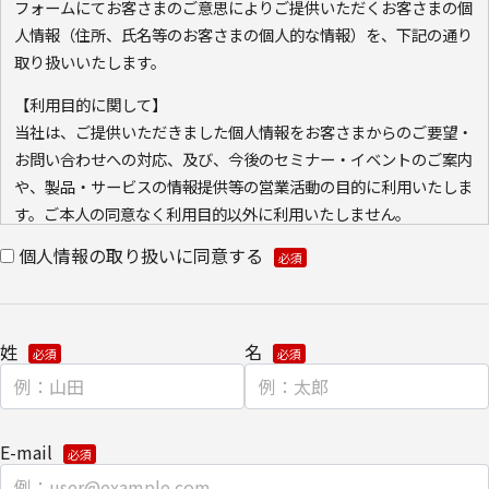
フォームにてお客さまのご意思によりご提供いただくお客さまの個
人情報（住所、氏名等のお客さまの個人的な情報）を、下記の通り
取り扱いいたします。
【利用目的に関して】
当社は、ご提供いただきました個人情報をお客さまからのご要望・
お問い合わせへの対応、及び、今後のセミナー・イベントのご案内
や、製品・サービスの情報提供等の営業活動の目的に利用いたしま
す。ご本人の同意なく利用目的以外に利用いたしません。
また、当社が既に保有している会員情報などの個人情報と
個人情報の取り扱いに同意する
Cookie（クッキー）を紐づけて、ウェブアクセス履歴を取得する
場合があります。取得可能なアクセス履歴は、メールに設定したリ
ンク先ページ、および当社と当社のグループ会社が運営・開設する
姓
名
ウェブページ内に限られます。アクセス履歴は、市場分析、およ
び、これに基づく販売促進活動のために利用します。
・ウェブサイトにおける、お客さまアクセス情報の取り扱いについ
て。
E-mail
クッキー（cookie）とウェブビーコンの使用によるアクセス情報の
収集