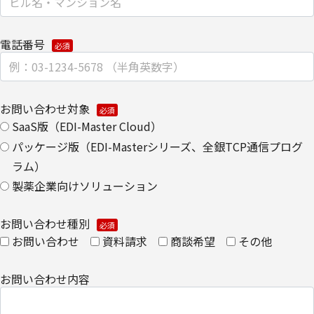
コーポレートマーケティング部 部長
【お問い合わせ先】
電話番号
キヤノンITソリューションズ株式会社
コーポレートマーケティング部
TEL 03-6701-3440
お問い合わせ対象
SaaS版（EDI-Master Cloud）
個人情報の取扱全般に関する当社の考え方をご覧になりたい方は、
パッケージ版（EDI-Masterシリーズ、全銀TCP通信プログ
キヤノンITソリューションズ株式会社の個人情報の取り扱いについ
ラム）
てをご覧ください。
製薬企業向けソリューション
個人情報の取り扱いについて
お問い合わせ種別
お問い合わせ
資料請求
商談希望
その他
お問い合わせ内容