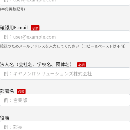
(半角英数記号)
【第三者提供に関して】
当社はご提供いただきました個人情報を安全に管理し、以下の場合
を除き、ご本人の同意なく第三者に開示・提供しません。
確認用E-mail
・法令に基づく場合
・上記利用目的を実施するために、適切な機密保持契約を締結した
確認のためメールアドレスを入力してください（コピー＆ペーストは不可）
業務委託先へ委託する場合
・上記利用目的の範囲内で利用するために、当社のグループ会社お
法人名（会社名、学校名、団体名）
よびパートナー企業に提供する場合
個人情報を提供する場合は、ご提供頂いた個人情報の全ての項目に
ついて、電子的な伝送または紙面/電子媒体による搬送もしくは手
部署名
渡しにて提供いたします。
なお、上記利用目的の範囲で利用するにあたり、当社のグループ会
社およびパートナー企業より直接ご連絡させていただく場合があり
ます。
役職
【委託先に関して】