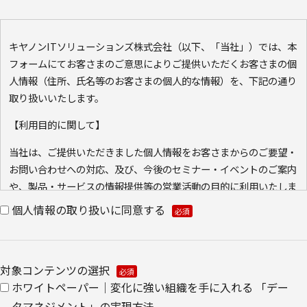
キヤノンITソリューションズ株式会社（以下、「当社」）では、本
フォームにてお客さまのご意思によりご提供いただくお客さまの個
人情報（住所、氏名等のお客さまの個人的な情報）を、下記の通り
取り扱いいたします。
【利用目的に関して】
当社は、ご提供いただきました個人情報をお客さまからのご要望・
お問い合わせへの対応、及び、今後のセミナー・イベントのご案内
や、製品・サービスの情報提供等の営業活動の目的に利用いたしま
す。ご本人の同意なく利用目的以外に利用いたしません。
個人情報の取り扱いに同意する
また、当社が既に保有している会員情報などの個人情報と
Cookie（クッキー）を紐づけて、ウェブアクセス履歴を取得する
場合があります。取得可能なアクセス履歴は、メールに設定したリ
対象コンテンツの選択
ンク先ページ、および当社と当社のグループ会社が運営・開設する
ホワイトペーパー｜変化に強い組織を手に入れる 「デー
ウェブページ内に限られます。アクセス履歴は、市場分析、およ
タマネジメント」の実現方法