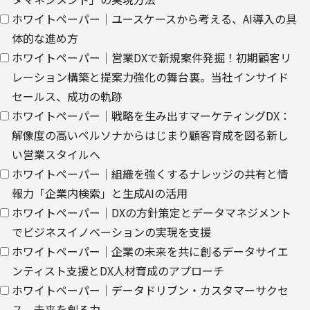
び、これに基づく販売促進活動のために利用します。
ホワイトペーパー｜ユースケースから考える、AI導入の具
ウェブサイトにおける、お客さまアクセス情報の取り扱いについ
体的な進め方
て。
ホワイトペーパー｜営業DXで新規案件発掘！初期顧客リ
レーション構築と提案力強化の舞台裏。当社インサイド
・
クッキー（cookie）とウェブビーコンの使用によるアクセス情報
セールス、成功の軌跡
の収集
ホワイトペーパー｜戦略を生み出すマーケティングDX：
【第三者提供に関して】
解像度の高いペルソナからはじまり顧客育成を図る新し
当社はご提供いただきました個人情報を安全に管理し、以下の場合
い営業スタイルへ
を除き、ご本人の同意なく第三者に開示・提供しません。
ホワイトペーパー｜組織を強くするナレッジの共有と情
報力「企業内検索」と生成AIの活用
・法令に基づく場合
ホワイトペーパー｜DXの方針策定とデータマネジメント
・上記利用目的を実施するために、適切な機密保持契約を締結した
でビジネスイノベーションの実現を支援
業務委託先へ委託する場合
ホワイトペーパー｜企業の未来を共に創るデータサイエ
・上記利用目的の範囲内で利用するために、当社のグループ会社お
ンティスト支援とDX人材育成のアプローチ
よびパートナー企業に提供する場合
ホワイトペーパー｜データドリブン・カスタマーサクセ
ス、未来を創る力