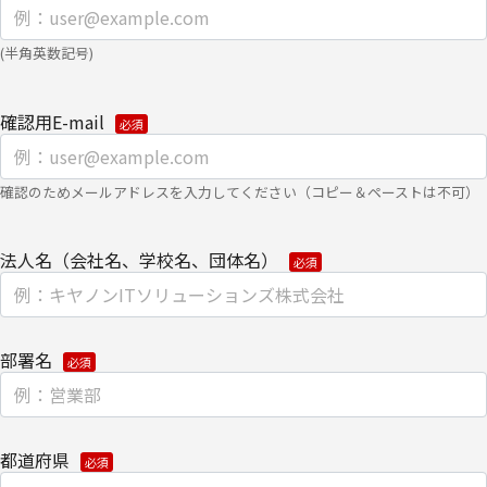
場合は、下記の【お問い合わせ先】にご連絡ください。また、お手
続きの詳細については、以下をご参照ください。
(半角英数記号)
・
個人のお客さまのお手続き方法
確認用E-mail
【安全対策に関して】
このページは通信途上における第三者の不正なアクセスに備えて、
SSL（Secure Sockets Layer）による個人情報の暗号化またはこれ
確認のためメールアドレスを入力してください（コピー＆ペーストは不可）
に準ずるセキュリティ技術を施し、安全性の確保に努めます。
法人名（会社名、学校名、団体名）
【個人情報保護管理者】
キヤノンITソリューションズ株式会社
企画本部 営業・マーケティング推進部 部長
部署名
【お問い合わせ先】
キヤノンITソリューションズ株式会社
都道府県
企画本部 営業・マーケティング推進部