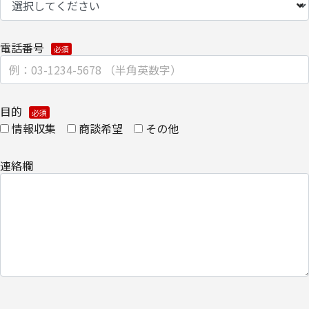
TEL 03-6701-3440
​個人情報の取扱全般に関する当社の考え方をご覧になりたい方は、
電話番号
キヤノンITソリューションズ株式会社の個人情報の取り扱いについ
てをご覧ください。
・
個人情報の取り扱いについて
目的
情報収集
商談希望
その他
連絡欄