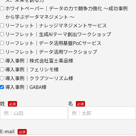
個人情報を提供する場合は、ご提供頂いた個人情報の全ての項目に
ホワイトペーパー｜データの力で競争力強化 ～成功事例
ついて、電子的な伝送または紙面/電子媒体による搬送もしくは手
から学ぶデータマネジメント ～
渡しにて提供いたします。
リーフレット｜ナレッジマネジメントサービス
なお、上記利用目的の範囲で利用するにあたり、当社のグループ会
リーフレット｜生成AIテーマ創出ワークショップ
社およびパートナー企業より直接ご連絡させていただく場合があり
リーフレット｜データ活用基盤PoCサービス
ます。
リーフレット｜データ活用ワークショップ
【委託先に関して】
導入事例｜株式会社富士薬品様
当社は、委託業務により個人情報を外部へ預託する場合は、適切な
導入事例｜フェリシモ様
機密保持契約を締結し委託先を監督します。
導入事例｜クラブツーリズム様
導入事例｜GABA様
【情報提供の任意性に関して】
個人情報をご提供いただけない場合は、当社からのお問い合わせ対
姓
名
応/各種情報/サービスをお届けできなくなる場合がございます。
【個人情報の開示/訂正/削除に関して】
E-mail
ご提供いただきました個人情報の開示/訂正/削除などを希望される