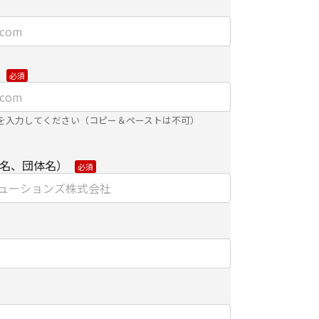
、お客さまアクセス情報の取り扱いについて。
e）とウェブビーコンの使用によるアクセス情報の収
】
ました個人情報を安全に管理し、以下の場合を除
を入力してください（コピー＆ペーストは不可）
第三者に開示・提供しません。
名、団体名）
するために、適切な機密保持契約を締結した業務
内で利用するために、当社のグループ会社および
する場合
合は、ご提供頂いた個人情報の全ての項目につい
は紙面/電子媒体による搬送もしくは手渡しにて提