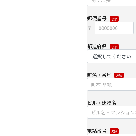
供いたします。
なお、上記利用目的の
郵便番号
よびパートナー企業よ
【委託先に関して】
当社は、委託業務によ
都道府県
保持契約を締結し委託
【情報提供の任意性に
町名・番地
個人情報をご提供いた
種情報/サービスをお
【個人情報の開示/訂正
ビル・建物名
ご提供いただきました
は、下記の【お問い合
細については、以下を
電話番号
・
個人のお客さまのお