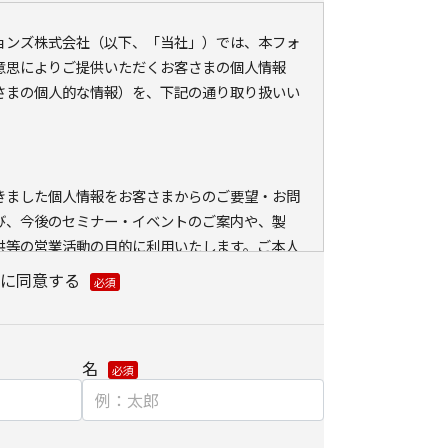
ションズ株式会社（以下、「当社」）では、本フォ
意思によりご提供いただくお客さまの個人情報
さまの個人的な情報）を、下記の通り取り扱いい
きました個人情報をお客さまからのご要望・お問
び、今後のセミナー・イベントのご案内や、製
供等の営業活動の目的に利用いたします。ご本人
外に利用いたしません。
に同意する
ている会員情報などの個人情報とCookie（クッ
ェブアクセス履歴を取得する場合があります。取得
、メールに設定したリンク先ページ、および当社
名
が運営・開設するウェブページ内に限られます。
分析、および、これに基づく販売促進活動のため