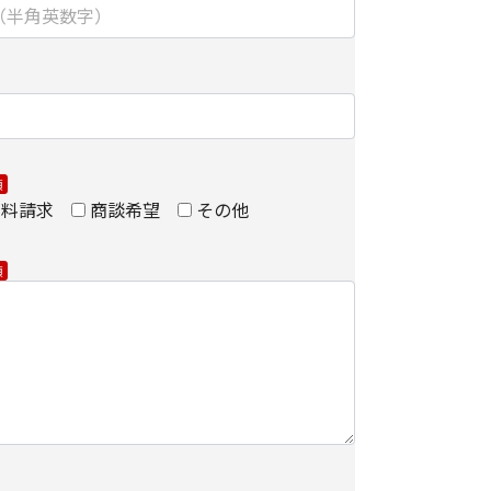
における第三者の不正なアクセスに備えて、
kets Layer）による個人情報の暗号化またはこれに準
を施し、安全性の確保に努めます。
】
資料請求
商談希望
その他
ョンズ株式会社
ティング推進部 部長
ョンズ株式会社
ティング推進部
に関する当社の考え方をご覧になりたい方は、キヤ