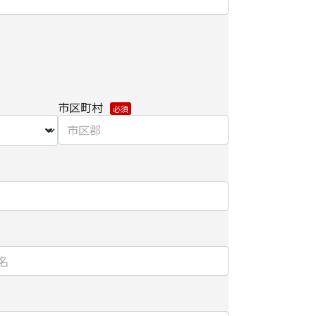
範囲で利用するにあたり、当社のグループ会社お
り直接ご連絡させていただく場合があります。
り個人情報を外部へ預託する場合は、適切な機密
市区町村
先を監督します。
関して】
だけない場合は、当社からのお問い合わせ対応/各
届けできなくなる場合がございます。
/削除に関して】
個人情報の開示/訂正/削除などを希望される場合
わせ先】にご連絡ください。また、お手続きの詳
ご参照ください。
手続き方法