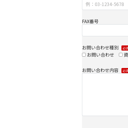
【安全対策に関して】
FAX番号
このページは通信途上
SSL（Secure Soc
ずるセキュリティ技術
お問い合わせ種別
【個人情報保護管理者
お問い合わせ
キヤノンITソリューシ
企画本部 営業・マーケ
お問い合わせ内容
【お問い合わせ先】
キヤノンITソリューシ
企画本部 営業・マーケ
TEL 03-6701-3440
​個人情報の取扱全般