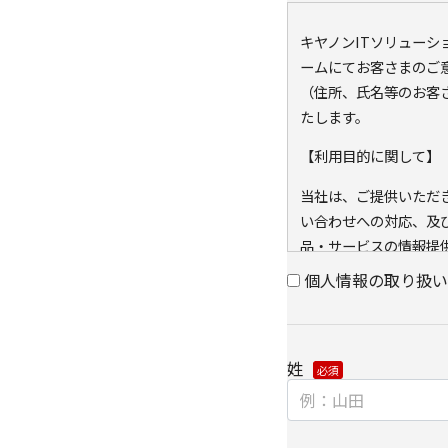
キヤノンITソリュー
ームにてお客さまのご
（住所、氏名等のお客
たします。
【利用目的に関して】
当社は、ご提供いただ
い合わせへの対応、及
品・サービスの情報提
の同意なく利用目的以
個人情報の取り扱い
また、当社が既に保有し
キー）を紐づけて、ウ
可能なアクセス履歴は
姓
と当社のグループ会社
アクセス履歴は、市場
に利用します。