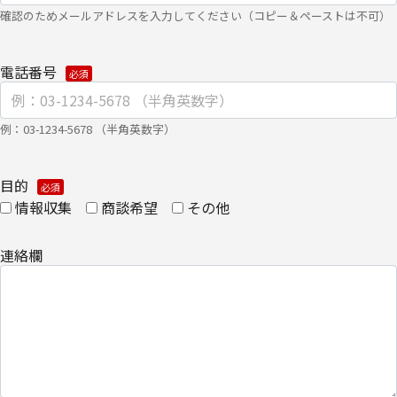
確認のためメールアドレスを入力してください（コピー＆ペーストは不可）
・
個人のお客さまのお手続き方法
【安全対策に関して】
電話番号
このページは通信途上における第三者の不正なアクセスに備えて、
SSL（Secure Sockets Layer）による個人情報の暗号化またはこれ
例：03-1234-5678 （半角英数字）
に準ずるセキュリティ技術を施し、安全性の確保に努めます。
【個人情報保護管理者】
目的
情報収集
商談希望
その他
キヤノンITソリューションズ株式会社
企画本部 営業・マーケティング推進部 部長
連絡欄
【お問い合わせ先】
キヤノンITソリューションズ株式会社
企画本部 営業・マーケティング推進部
TEL 03-6701-3440