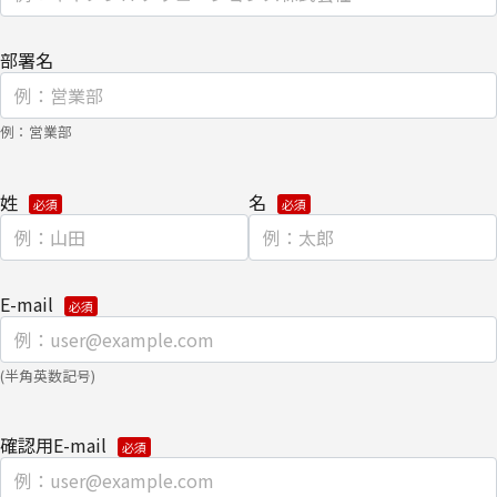
渡しにて提供いたします。
部署名
なお、上記利用目的の範囲で利用するにあたり、当社のグループ会
社およびパートナー企業より直接ご連絡させていただく場合があり
ます。
例：営業部
【委託先に関して】
姓
名
当社は、委託業務により個人情報を外部へ預託する場合は、適切な
機密保持契約を締結し委託先を監督します。
【情報提供の任意性に関して】
E-mail
個人情報をご提供いただけない場合は、当社からのお問い合わせ対
応/各種情報/サービスをお届けできなくなる場合がございます。
(半角英数記号)
【個人情報の開示/訂正/削除に関して】
ご提供いただきました個人情報の開示/訂正/削除などを希望される
確認用E-mail
場合は、下記の【お問い合わせ先】にご連絡ください。また、お手
続きの詳細については、以下をご参照ください。