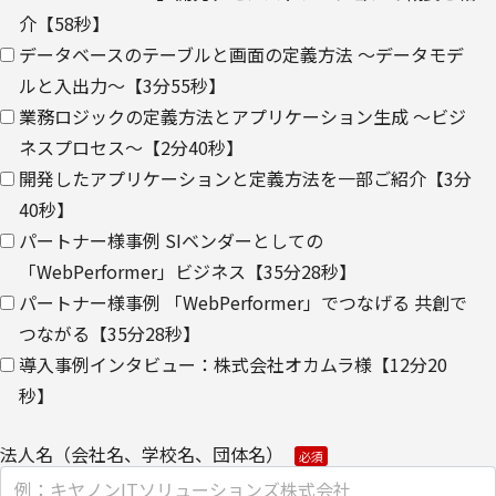
ウェブサイトにおける、お客さまアクセス情報の取り扱いについ
介【58秒】
て。
データベースのテーブルと画面の定義方法 ～データモデ
ルと入出力～【3分55秒】
・
クッキー（cookie）とウェブビーコンの使用によるアクセス情報
業務ロジックの定義方法とアプリケーション生成 ～ビジ
の収集
ネスプロセス～【2分40秒】
【第三者提供に関して】
開発したアプリケーションと定義方法を一部ご紹介【3分
当社はご提供いただきました個人情報を安全に管理し、以下の場合
40秒】
を除き、ご本人の同意なく第三者に開示・提供しません。
パートナー様事例 SIベンダーとしての
「WebPerformer」ビジネス【35分28秒】
・法令に基づく場合
パートナー様事例 「WebPerformer」でつなげる 共創で
・上記利用目的を実施するために、適切な機密保持契約を締結した
つながる【35分28秒】
業務委託先へ委託する場合
導入事例インタビュー：株式会社オカムラ様【12分20
・上記利用目的の範囲内で利用するために、当社のグループ会社お
秒】
よびパートナー企業に提供する場合
法人名（会社名、学校名、団体名）
個人情報を提供する場合は、ご提供頂いた個人情報の全ての項目に
ついて、電子的な伝送または紙面/電子媒体による搬送もしくは手