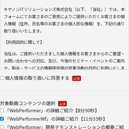
キヤノンITソリューションズ株式会社（以下、「当社」）では、本
フォームにてお客さまのご意思によりご提供いただくお客さまの個
人情報（住所、氏名等のお客さまの個人的な情報）を、下記の通り
取り扱いいたします。
【利用目的に関して】
当社は、ご提供いただきました個人情報をお客さまからのご要望・
お問い合わせへの対応、及び、今後のセミナー・イベントのご案内
や、製品・サービスの情報提供等の営業活動の目的に利用いたしま
す。ご本人の同意なく利用目的以外に利用いたしません。
個人情報の取り扱いに同意する
また、当社が既に保有している会員情報などの個人情報と
Cookie（クッキー）を紐づけて、ウェブアクセス履歴を取得する
場合があります。取得可能なアクセス履歴は、メールに設定したリ
対象動画コンテンツの選択
ンク先ページ、および当社と当社のグループ会社が運営・開設する
「WebPerformer」の詳細ご紹介【8分50秒】
ウェブページ内に限られます。アクセス履歴は、市場分析、およ
「WebPerformerWf」の詳細ご紹介【11分35秒】
び、これに基づく販売促進活動のために利用します。
「WebPerformer」開発デモンストレーションの概要ご紹