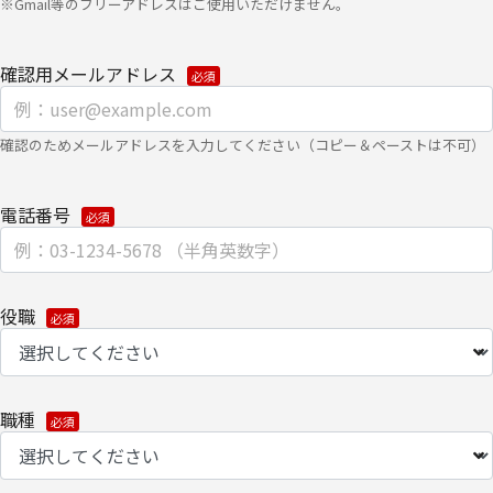
※Gmail等のフリーアドレスはご使用いただけません。
・法令に基づく場合
確認用メールアドレス
・上記利用目的を実施するために、適切な機密保持契約を締結した
業務委託先へ委託する必要がある場合
・上記利用目的の範囲内で利用するために、ご提供いただいた個人
確認のためメールアドレスを入力してください（コピー＆ペーストは不可）
情報の全ての項目について、当社のグループ会社およびパートナー
企業に、書面もしくは電子媒体で提供する場合
電話番号
個人情報を提供する場合は、安全を考慮した、電子的な伝送または
紙面による搬送もしくは手渡しにて提供いたします。
なお、各種お問い合わせ・お申込みに関する対応への適切な回答処
役職
理のため、当社の関係会社およびパートナー企業より直接ご連絡さ
せていただく場合があります。
【委託先に関して】
職種
当社は上記利用目的の範囲内で、委託業務により個人情報を外部へ
預託する場合は、適切な機密保持契約を締結し委託先を監督しま
す。