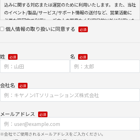
込みに関する対応または運営のために利用いたします。 また、当社
のイベント/製品/サービス/サポート情報の送付など、営業活動に
必要な範囲内で利用し、ご本人の同意なく利用目的以外に利用いた
しません。
個人情報の取り扱いに同意する
また、当社が既に保有している会員情報などの個人情報と
Cookie（クッキー）を紐づけて、ウェブアクセス履歴を取得する
場合があります。取得可能なアクセス履歴は、メールに設定したリ
姓
名
ンク先ページ、および当社と当社のグループ会社が運営・開設する
ウェブページ内に限られます。アクセス履歴は、市場分析、およ
び、これに基づく販売促進活動のために利用します。
・ウェブサイトにおける、お客さまアクセス情報の取り扱いについ
会社名
て。
クッキー（cookie）とウェブビーコンの使用によるアクセス情報の
収集
メールアドレス
【第三者提供に関して】
当社はご提供いただきました個人情報を安全に管理し、以下の場合
※会社でご使用されるメールアドレスをご入力ください。
を除き、ご本人の同意なく第三者に開示・提供しません。