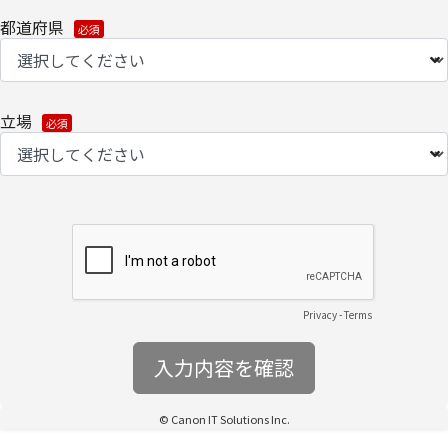
都道府県
【情報提供の任意性に関して】
必要な個人情報の提供をご希望されない場合、当社からの各種情
報/サービスをお届けできなくなる場合がございます。
立場
【個人情報の開示/訂正/削除に関して】
ご提供いただきました個人情報の開示/訂正/削除などを希望される
場合は、下記の[個人情報保護管理元・お問い合わせ先]にお問い合
わせください。
また、お手続きの詳細については、以下をご参照ください。
・
個人のお客さまのお手続き方法
Privacy
-
Terms
【安全対策に関して】
このページは通信途上における第三者の不正なアクセスに備えて、
SSL（Secure Sockets Layer）による個人情報の暗号化またはこれ
に準ずるセキュリティ技術を施し、安全性の確保に努めます。
© Canon IT Solutions Inc.
【個人情報保護管理者・お問い合わせ先】