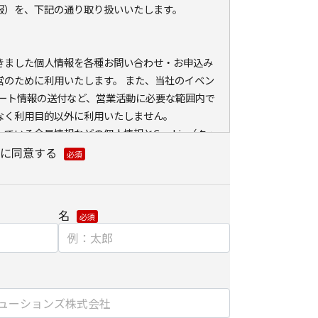
報）を、下記の通り取り扱いいたします。
きました個人情報を各種お問い合わせ・お申込み
営のために利用いたします。 また、当社のイベン
ポート情報の送付など、営業活動に必要な範囲内で
なく利用目的以外に利用いたしません。
ている会員情報などの個人情報とCookie（クッ
ェブアクセス履歴を取得する場合があります。取得
に同意する
、メールに設定したリンク先ページ、および当社
が運営・開設するウェブページ内に限られます。
分析、および、これに基づく販売促進活動のため
名
る、お客さまアクセス情報の取り扱いについて。
）とウェブビーコンの使用によるアクセス情報の収集
】
ました個人情報を安全に管理し、以下の場合を除