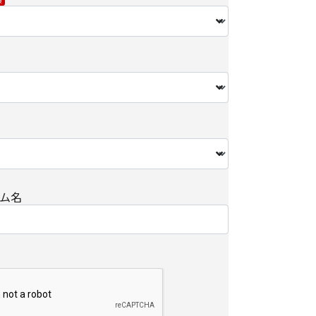
関して】
をご希望されない場合、当社からの各種情報/サー
なる場合がございます。
/削除に関して】
個人情報の開示/訂正/削除などを希望される場合
保護管理元・お問い合わせ先]にお問い合わせくださ
については、以下をご参照ください。
手続き方法
ム名
における第三者の不正なアクセスに備えて、
kets Layer）による個人情報の暗号化またはこれに準
を施し、安全性の確保に努めます。
・お問い合わせ先】