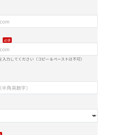
第三者に開示・提供しません。
するために、適切な機密保持契約を締結した業務
がある場合
内で利用するために、ご提供いただいた個人情報
、当社のグループ会社およびパートナー企業に、
で提供する場合
を入力してください（コピー＆ペーストは不可）
合は、安全を考慮した、電子的な伝送または紙面
渡しにて提供いたします。
せ・お申込みに関する対応への適切な回答処理の
およびパートナー企業より直接ご連絡させていた
範囲内で、委託業務により個人情報を外部へ預託
密保持契約を締結し委託先を監督します。