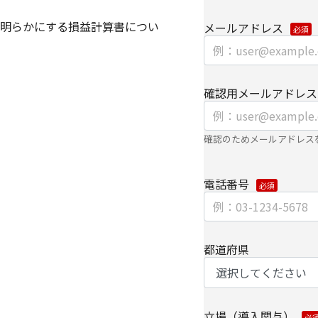
き、ご本人の同意なく
明らかにする損益計算書につい
メールアドレス
・法令に基づく場合
・上記利用目的を実施
委託先へ委託する必要
確認用メールアドレス
・上記利用目的の範囲
の全ての項目について
書面もしくは電子媒体
確認のためメールアドレス
個人情報を提供する場
電話番号
による搬送もしくは手
なお、各種お問い合わ
ため、当社の関係会社
だく場合があります。
都道府県
【委託先に関して】
当社は上記利用目的の
する場合は、適切な機
立場（導入関与）