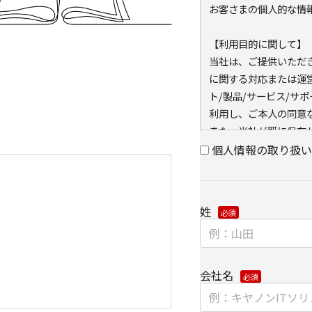
お客さまの個人的な情
【利用目的に関して】
当社は、ご提供いただ
に関する対応または運
ト/製品/サービス/サ
利用し、ご本人の同意
また、当社が既に保有し
キー）を紐づけて、ウ
個人情報の取り扱い
可能なアクセス履歴は
と当社のグループ会社
アクセス履歴は、市場
姓
に利用します。
・ウェブサイトにおけ
クッキー（cookie
会社名
【第三者提供に関して
当社はご提供いただき