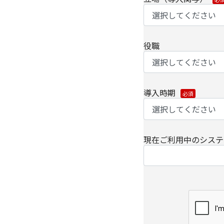
【情報提供の任意性に
必要な個人情報の提供
役職
ビスをお届けできなく
【個人情報の開示/訂正
ご提供いただきました
導入時期
は、下記の[個人情報
い。
また、お手続きの詳細
・
個人のお客さまのお
現在ご利用中のシステ
【安全対策に関して】
このページは通信途上
SSL（Secure Soc
ずるセキュリティ技術
【個人情報保護管理者