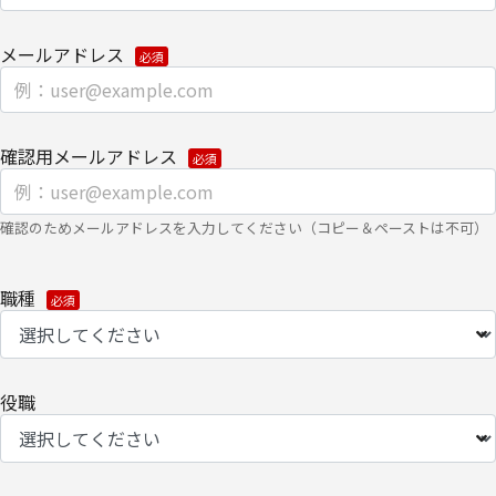
当社はご提供いただきました個人情報を安全に管理し、以下の場合
を除き、ご本人の同意なく第三者に開示・提供しません。
メールアドレス
・法令に基づく場合
・上記利用目的を実施するために、適切な機密保持契約を締結した
業務委託先へ委託する必要がある場合
確認用メールアドレス
・上記利用目的の範囲内で利用するために、ご提供いただいた個人
情報の全ての項目について、当社のグループ会社およびパートナー
確認のためメールアドレスを入力してください（コピー＆ペーストは不可）
企業に、書面もしくは電子媒体で提供する場合
個人情報を提供する場合は、安全を考慮した、電子的な伝送または
職種
紙面による搬送もしくは手渡しにて提供いたします。
なお、各種お問い合わせ・お申込みに関する対応への適切な回答処
理のため、当社の関係会社およびパートナー企業より直接ご連絡さ
せていただく場合があります。
役職
【委託先に関して】
当社は上記利用目的の範囲内で、委託業務により個人情報を外部へ