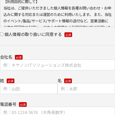
【利用目的に関して】
当社は、ご提供いただきました個人情報を各種お問い合わせ・お申
込みに関する対応または運営のために利用いたします。 また、当社
のイベント/製品/サービス/サポート情報の送付など、営業活動に
必要な範囲内で利用し、ご本人の同意なく利用目的以外に利用いた
しません。
個人情報の取り扱いに同意する
また、当社が既に保有している会員情報などの個人情報と
Cookie（クッキー）を紐づけて、ウェブアクセス履歴を取得する
場合があります。取得可能なアクセス履歴は、メールに設定したリ
会社名
ンク先ページ、および当社と当社のグループ会社が運営・開設する
ウェブページ内に限られます。アクセス履歴は、市場分析、およ
び、これに基づく販売促進活動のために利用します。
・ウェブサイトにおける、お客さまアクセス情報の取り扱いについ
姓
名
て。
クッキー（cookie）とウェブビーコンの使用によるアクセス情報の
収集
電話番号
【第三者提供に関して】