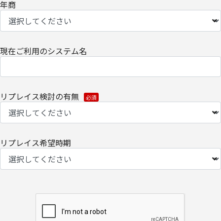
年商
預託する場合は、適切な機密保持契約を締結し委託先を監督しま
す。
【情報提供の任意性に関して】
現在ご利用のシステム名
必要な個人情報の提供をご希望されない場合、当社からの各種情
報/サービスをお届けできなくなる場合がございます。
【個人情報の開示/訂正/削除に関して】
リプレイス検討の有無
ご提供いただきました個人情報の開示/訂正/削除などを希望される
場合は、下記の[個人情報保護管理元・お問い合わせ先]にお問い合
わせください。
また、お手続きの詳細については、以下をご参照ください。
リプレイス希望時期
・
個人のお客さまのお手続き方法
【安全対策に関して】
このページは通信途上における第三者の不正なアクセスに備えて、
SSL（Secure Sockets Layer）による個人情報の暗号化またはこれ
に準ずるセキュリティ技術を施し、安全性の確保に努めます。